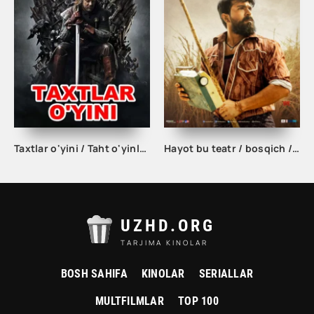
Taxtlar o'yini / Taht o'yinlari 1. 5. 10. 20. 30. 40. 50. 60. 70. 80. 90. 100 Qism Uzbek tilida Barcha qismlari Tarjima serial
Hayot bu teatr / bosqich / Rangasthalam Hind kino uzbek tilida
UZHD.ORG
TARJIMA KINOLAR
BOSH SAHIFA
KINOLAR
SERIALLAR
MULTFILMLAR
TOP 100