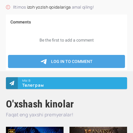
Iltimos
izoh yozish qoidalariga
amal qiling!
МЫ В
Телеграм
O'xshash kinolar
Faqat eng yaxshi premyeralar!