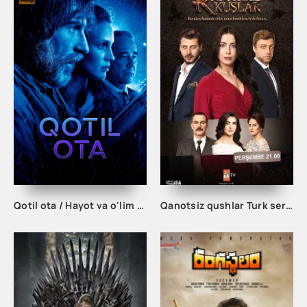
Qotil ota / Hayot va o'lim o'rtasida kino film o'zbek tilida (2022) tarjima kino uzbekcha skachat
Qanotsiz qushlar Turk seriali 1. 2. 3. 50. 90. 100. 150. 200. 250. 300 qism Barcha qismlari Uzbek tilida