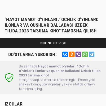
"HAYOT MAMOT O'YINLARI / OCHLIK O'YINLARI:
ILONLAR VA QUSHLAR BALLADASI UZBEK
TILIDA 2023 TARJIMA KINO" TAMOSHA QILISH
ONLINE KO'RISH
DO'STLARGA YUBORISH:
Bu sahifada
Hayot mamot o'yinlari / Ochlik
o'yinlari: Ilonlar va qushlar balladasi Uzbek tilida
2023 tarjima kino
!
Istalgan vaqtda Android telefoningiz, iPhone yoki
shaxsiy kompyuteringizdan yaxshi sifatda onlayn
tamosha qiling.
IZOHLAR