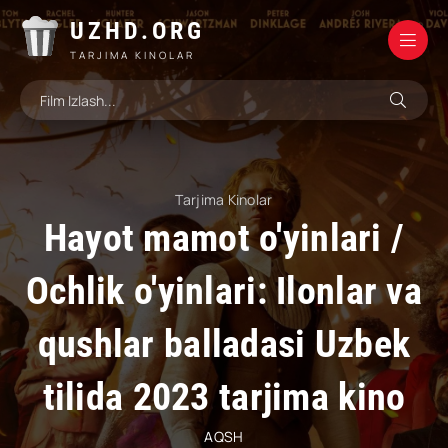
UZHD.ORG
TARJIMA KINOLAR
Tarjima Kinolar
Hayot mamot o'yinlari /
Ochlik o'yinlari: Ilonlar va
qushlar balladasi Uzbek
tilida 2023 tarjima kino
AQSH