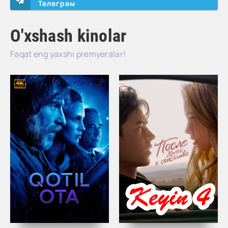
Телеграм
O'xshash kinolar
Faqat eng yaxshi premyeralar!