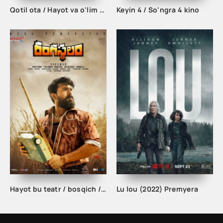
Qotil ota / Hayot va o'lim o'rtasida kino film o'zbek tilida (2022) tarjima kino uzbekcha skachat
Keyin 4 / So'ngra 4 kino
Hayot bu teatr / bosqich / Rangasthalam Hind kino uzbek tilida
Lu lou (2022) Premyera