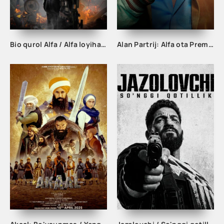
Bio qurol Alfa / Alfa loyihasi Uzbek tilida 2022 tarjima kino uzbekcha HD skachat
Alan Partrij: Alfa ota Premyera Britaniya filmi Uzbek tilida O'zbekcha 2013 tarjima kino HD skachat