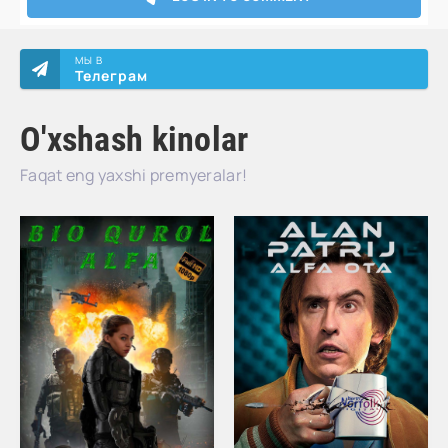
МЫ В
Телеграм
O'xshash kinolar
Faqat eng yaxshi premyeralar!