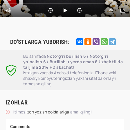
DO'STLARGA YUBORISH:
Bu sahifada
Noto'g'ri burilish 6 / Noto'g'ri
yo'nalish 6 / Burilish u yerda emas 6 Uzbek tilida
tarjima 2014 HD skachat
!
Istalgan vaqtda Android telefoningiz, iPhone yoki
shaxsiy kompyuteringizdan yaxshi sifatda onlayn
tamosha qiling.
IZOHLAR
Iltimos
izoh yozish qoidalariga
amal qiling!