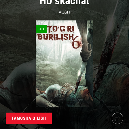
HD skachat
AQSH
HD
TAMOSHA QILISH