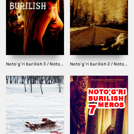
Noto'g'ri burilish 3 / Noto'g'ri yo'nalish 3 / Burilish u yerda emas 3 Uzbek tilida tarjima HD skachat
Noto'g'ri burilish 2 / Noto'g'ri yo'nalish 2 / Burilish u yerda emas 2 Uzbek tilida O'zbekcha tarjima 2007 Full HD skachat