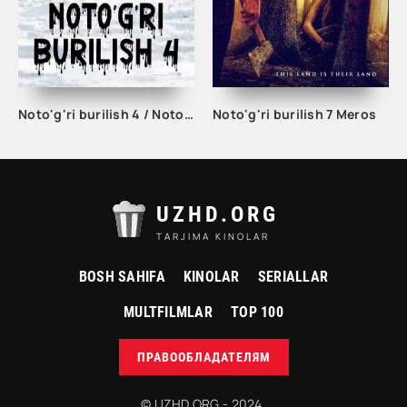
Noto'g'ri burilish 4 / Noto'g'ri yo'nalish 4 / Burilish u yerda emas 4 Uzbek tilida O'zbekcha tarjima 2011 Full HD skachat
Noto'g'ri burilish 7 Meros
UZHD.ORG
TARJIMA KINOLAR
BOSH SAHIFA
KINOLAR
SERIALLAR
MULTFILMLAR
TOP 100
ПРАВООБЛАДАТЕЛЯМ
© UZHD.ORG - 2024.