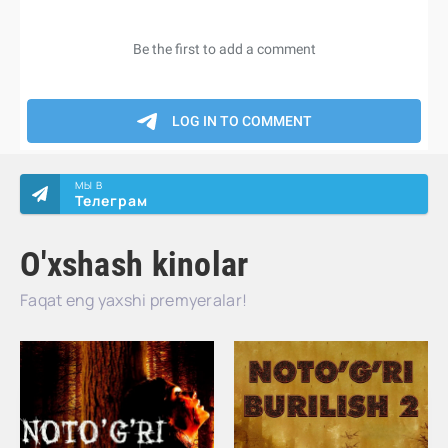
МЫ В
Телеграм
O'xshash kinolar
Faqat eng yaxshi premyeralar!