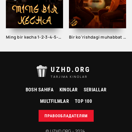
Ming bir kecha 1-2-3-4-5-10-15-20-25-30 Qism Misr seriali Barcha qismlar Uzbek tilida 2024
Bir ko'rishdagi muhabbat / Bir qarashda sevgining statistik ehtimoli Uzbek tilida 2023 tarjima kino HD
UZHD.ORG
TARJIMA KINOLAR
BOSH SAHIFA
KINOLAR
SERIALLAR
MULTFILMLAR
TOP 100
ПРАВООБЛАДАТЕЛЯМ
© UZHD.ORG - 2024.