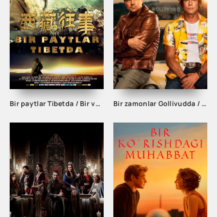
Bir paytlar Tibetda / Bir vaqtlar Tibetda Premyera Xitoy filmi Uzbek tilida 2010 tarjima kino HD skachat
Bir zamonlar Gollivudda / Bir vaqtlar Gollivudda Uzbek tilida O'zbekcha tarjima kino 2019 HD skachat