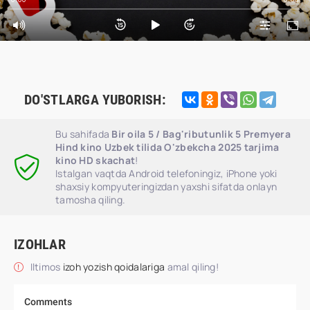
DO'STLARGA YUBORISH:
Bu sahifada
Bir oila 5 / Bag'ributunlik 5 Premyera
Hind kino Uzbek tilida O'zbekcha 2025 tarjima
kino HD skachat
!
Istalgan vaqtda Android telefoningiz, iPhone yoki
shaxsiy kompyuteringizdan yaxshi sifatda onlayn
tamosha qiling.
IZOHLAR
Iltimos
izoh yozish qoidalariga
amal qiling!