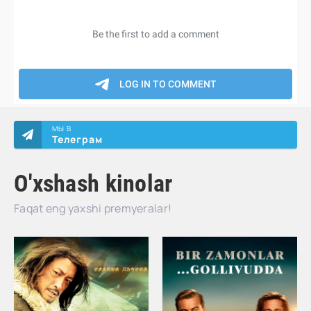
МЫ В
Телеграм
O'xshash kinolar
Faqat eng yaxshi premyeralar!