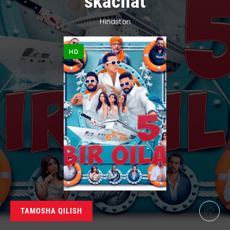
skachat
Hindston
HD
TAMOSHA QILISH