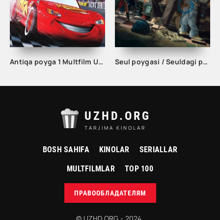
Antiqa poyga 1 Multfilm Uzbek tilida 2006 tarjima multfilm
Seul poygasi / Seuldagi poyga kino
UZHD.ORG
TARJIMA KINOLAR
BOSH SAHIFA
KINOLAR
SERIALLAR
MULTFILMLAR
TOP 100
ПРАВООБЛАДАТЕЛЯМ
© UZHD.ORG - 2024.