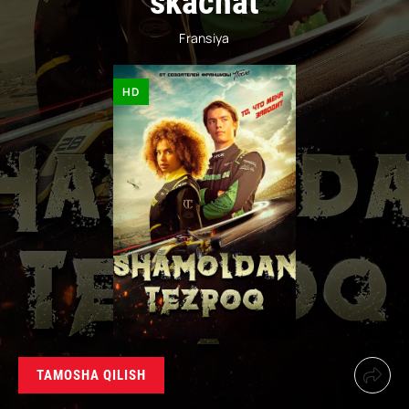
skachat
Fransiya
HD
TAMOSHA QILISH