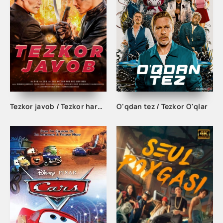
Tezkor javob / Tezkor harakat / Tezkor natija Xitoy filmi Uzbek tilida O'zbekcha 2023 tarjima kino HD
O'qdan tez / Tezkor O'qlar