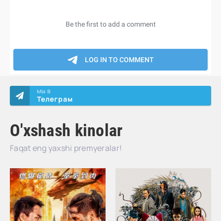
МЫ В
Телеграм
O'xshash kinolar
Faqat eng yaxshi premyeralar!