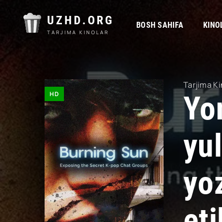
UZHD.ORG
BOSH SAHIFA
KINO
TARJIMA KINOLAR
Tarjima Ki
HD
Yo
yu
yo
eti