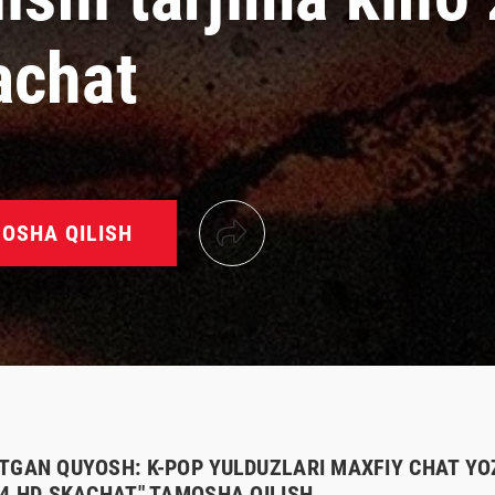
achat
OSHA QILISH
TGAN QUYOSH: K-POP YULDUZLARI MAXFIY CHAT YO
24 HD SKACHAT" TAMOSHA QILISH