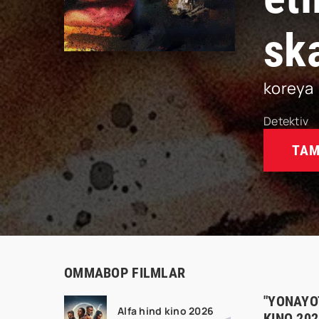
sk
koreya
Detektiv
TAM
OMMABOP FILMLAR
"YONAYO
Alfa hind kino 2026
KINO 20