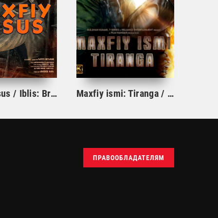
Maxfiy josus / Iblis: Britaniya maxfiy agenti Hind kino Uzbek tilida O'zbekcha 2023 tarjima kino HD skachat
Maxfiy ismi: Tiranga / Kod nomi: Tiranga Hind kino uzbek tilida 2022
ПРАВООБЛАДАТЕЛЯМ