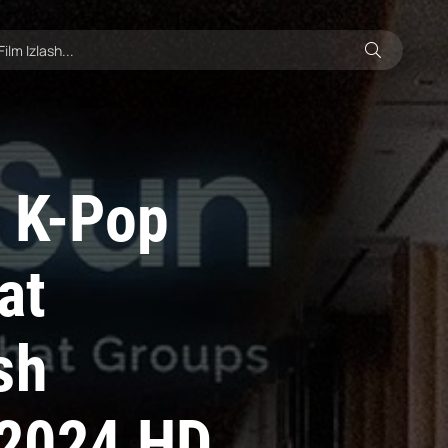
 K-Pop
at
sh
o 2024 HD