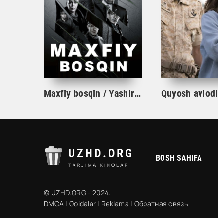
Maxfiy bosqin / Yashirin bosqin seriali 1. 2. 3. 4. 5. 6. 7. 8. 9. 10 qism Uzbek tilida Barcha qismlar 2023 O'zbek tarjima Full HD skachat
UZHD.ORG
BOSH SAHIFA
TARJIMA KINOLAR
© UZHD.ORG - 2024.
DMCA
|
Qoidalar
|
Reklama
|
Обратная связь