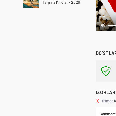
Tarjima Kinolar - 2026
kino tas-ix skachat
0:00
DO'STLA
IZOHLAR
Iltimos
i