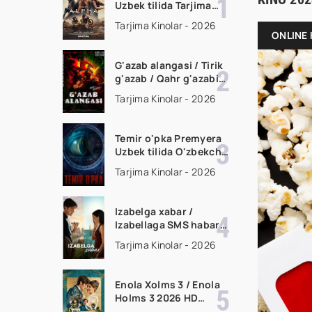
Uzbek tilida Tarjima
kino Full HD tas-ix
Tarjima Kinolar - 2026
skachat
ONLINE 
G'azab alangasi / Tirik
g'azab / Qahr g'azabi
Premyera Gongkong
Tarjima Kinolar - 2026
filmi Uzbek tilida 2026
tarjima kino HD
skachat
Temir o'pka Premyera
Uzbek tilida O'zbekcha
2026 tarjima kino Full
Tarjima Kinolar - 2026
HD tas-ix skachat
Izabelga xabar /
Izabellaga SMS habar
Premyera 2026 Uzbek
Tarjima Kinolar - 2026
tilida O'zbekcha
tarjima kino Full HD
tas-ix skachat
Enola Xolms 3 / Enola
Holms 3 2026 HD
Uzbek tilida Tarjima