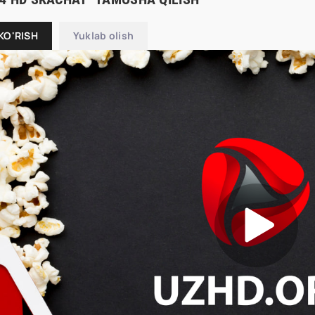
KO'RISH
Yuklab olish