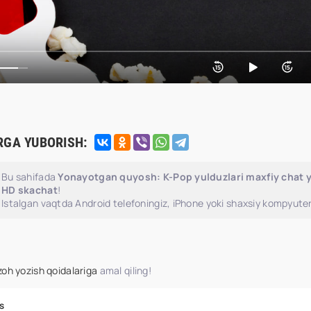
RGA YUBORISH:
Bu sahifada
Yonayotgan quyosh: K-Pop yulduzlari maxfiy chat yo
HD skachat
!
Istalgan vaqtda Android telefoningiz, iPhone yoki shaxsiy kompyuter
zoh yozish qoidalariga
amal qiling!