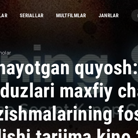
LAR
SERIALLAR
MULTFILMLAR
JANRLAR
nolar
nayotgan quyosh:
lduzlari maxfiy ch
zishmalarining fo
lishi tarjima kin