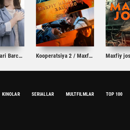
Quyosh avlodlari Barcha qismlar koreya serial
Kooperatsiya 2 / Maxfiy hamkorlik 2 Uzbek tilida 2022 O'zbekcha tarjima kino Koreya filmi Full HD skachat
KINOLAR
SERIALLAR
MULTFILMLAR
TOP 100