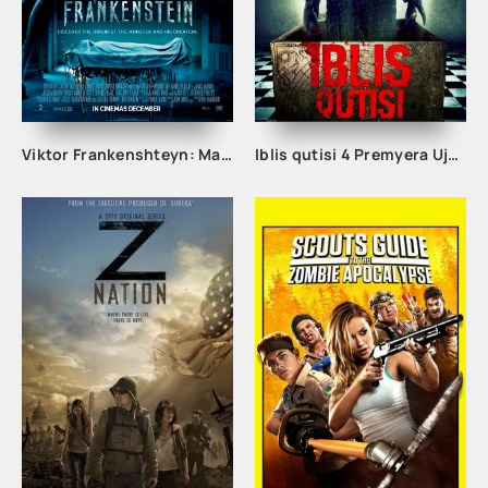
Viktor Frankenshteyn: Maxluq odam Ujas kino Uzbek tilida 2023 tarjima kino Full HD skachat
Iblis qutisi 4 Premyera Ujas kino O'zbek tilida tarjima