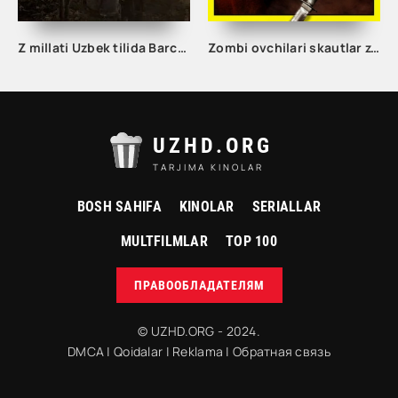
Z millati Uzbek tilida Barcha qismlari 1. 2. 3. 4. 5. Fasl O'zbek tilida Ujas serial 2024 Barcha hamma qismlar o'zbek tilida
Zombi ovchilari skautlar zombilarga qarshi Ujas
UZHD.ORG
TARJIMA KINOLAR
BOSH SAHIFA
KINOLAR
SERIALLAR
MULTFILMLAR
TOP 100
ПРАВООБЛАДАТЕЛЯМ
© UZHD.ORG - 2024.
DMCA
|
Qoidalar
|
Reklama
|
Обратная связь