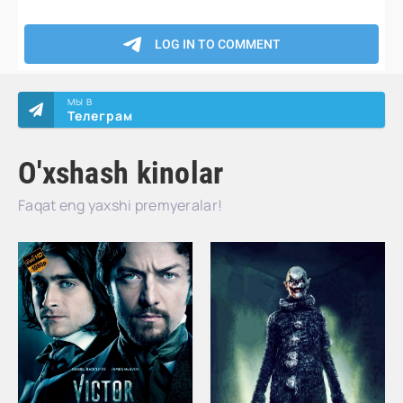
МЫ В
Телеграм
O'xshash kinolar
Faqat eng yaxshi premyeralar!