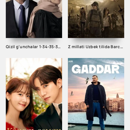
Qizil g'unchalar 1-34-35-36-37-38-39-40-41-42-43-44 Qism Turk seriali Barcha qismlar uzbek tilida 2023
Z millati Uzbek tilida Barcha qismlari 1. 2. 3. 4. 5. Fasl O'zbek tilida Ujas serial 2024 Barcha hamma qismlar o'zbek tilida