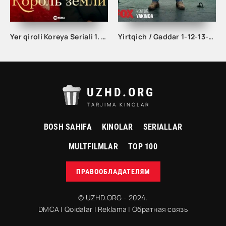
Yer qiroli Koreya Seriali 1. 10. 20. 30. 40. 50. 60. 70. 80. 90. 100 Qism Uzbek tlida korea seryali
Yirtqich / Gaddar 1-12-13-14-15-16-17-18-19-20 Qism Turk seriali Barcha qismlar Uzbek tilida 2024 HD
UZHD.ORG
TARJIMA KINOLAR
BOSH SAHIFA
KINOLAR
SERIALLAR
MULTFILMLAR
TOP 100
ПРАВООБЛАДАТЕЛЯМ
© UZHD.ORG - 2024.
DMCA
|
Qoidalar
|
Reklama
|
Обратная связь