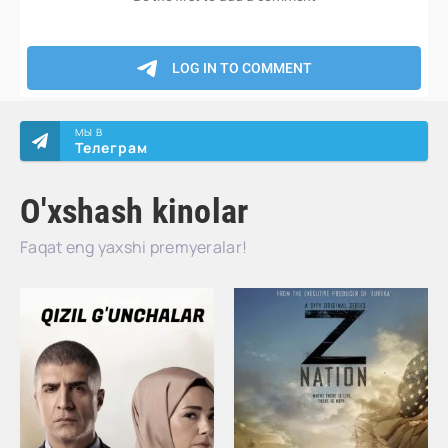
МЫ В
Телеграм
O'xshash kinolar
Faqat eng yaxshi premyeralar!