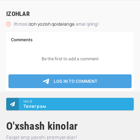
IZOHLAR
Iltimos
izoh yozish qoidalariga
amal qiling!
МЫ В
Телеграм
O'xshash kinolar
Faqat eng yaxshi premyeralar!