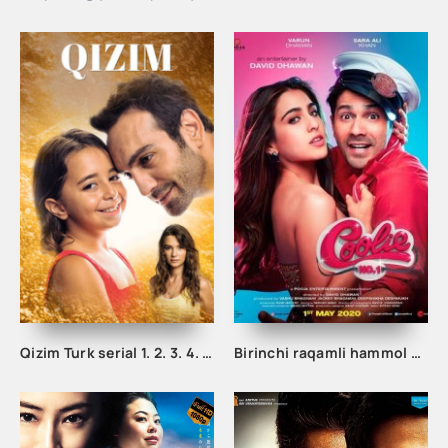
Qizim Turk serial 1. 2. 3. 4. 5. 6. 7. 8 qism uzbek tilida barcha qism tarjima serial skachat
Birinchi raqamli hammol Hind kino uzbek tilida 2020