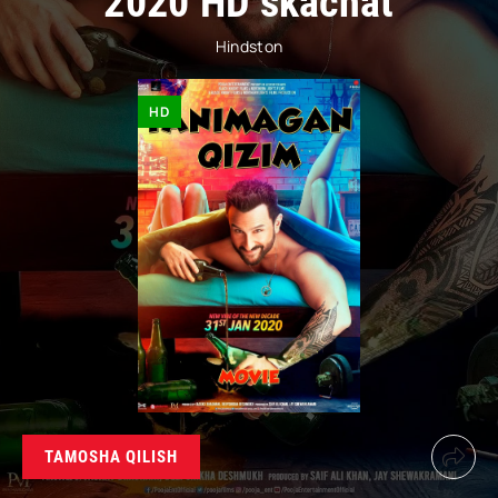
2020 HD skachat
Hindston
HD
TAMOSHA QILISH