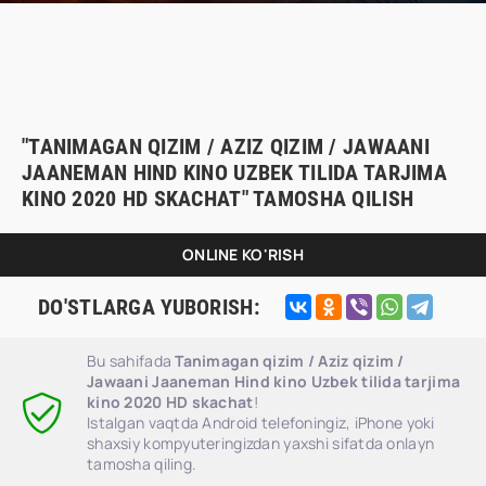
"TANIMAGAN QIZIM / AZIZ QIZIM / JAWAANI
JAANEMAN HIND KINO UZBEK TILIDA TARJIMA
KINO 2020 HD SKACHAT" TAMOSHA QILISH
ONLINE KO'RISH
DO'STLARGA YUBORISH:
Bu sahifada
Tanimagan qizim / Aziz qizim /
Jawaani Jaaneman Hind kino Uzbek tilida tarjima
kino 2020 HD skachat
!
Istalgan vaqtda Android telefoningiz, iPhone yoki
shaxsiy kompyuteringizdan yaxshi sifatda onlayn
tamosha qiling.