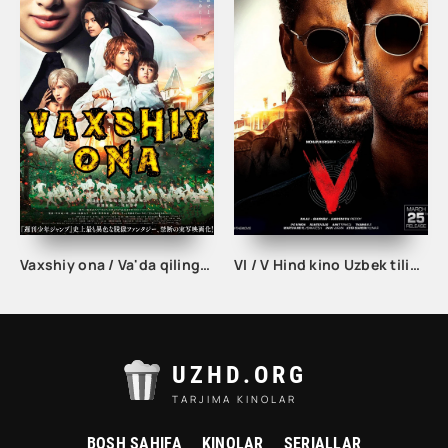
Vaxshiy ona / Va'da qilingan Neverland Yaponiya Ujas filmi Uzbek tilida 2020 tarjima kino Full HD
VI / V Hind kino Uzbek tilida O'zbekcha 2020 tarjima kino HD skachat
UZHD.ORG
TARJIMA KINOLAR
BOSH SAHIFA
KINOLAR
SERIALLAR