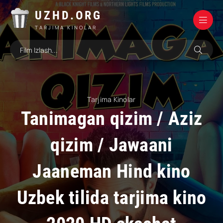
UZHD.ORG
TARJIMA KINOLAR
Tarjima Kinolar
Tanimagan qizim / Aziz
qizim / Jawaani
Jaaneman Hind kino
Uzbek tilida tarjima kino