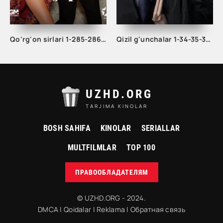
Qo'rg'on sirlari 1-285-286-287-288-289-290-291-292-293-294-295 Qism turk serial uzbek tilida
Qizil g'unchalar 1-34-35-36-37-38-39-40-41-42-43-44 Qism Turk seriali Barcha qismlar uzbek tilida 2023
UZHD.ORG
TARJIMA KINOLAR
BOSH SAHIFA
KINOLAR
SERIALLAR
MULTFILMLAR
TOP 100
ПРАВООБЛАДАТЕЛЯМ
© UZHD.ORG - 2024.
DMCA
|
Qoidalar
|
Reklama
|
Обратная связь