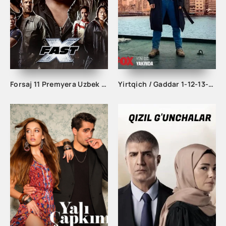
Forsaj 11 Premyera Uzbek tilida O'zbekcha 2025 tarjima kino Full HD skachat
Yirtqich / Gaddar 1-12-13-14-15-16-17-18-19-20 Qism Turk seriali Barcha qismlar Uzbek tilida 2024 HD