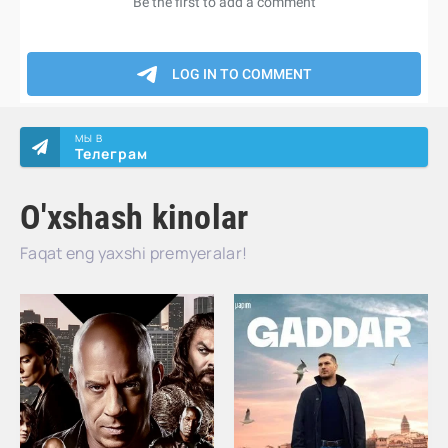
МЫ В
Телеграм
O'xshash kinolar
Faqat eng yaxshi premyeralar!