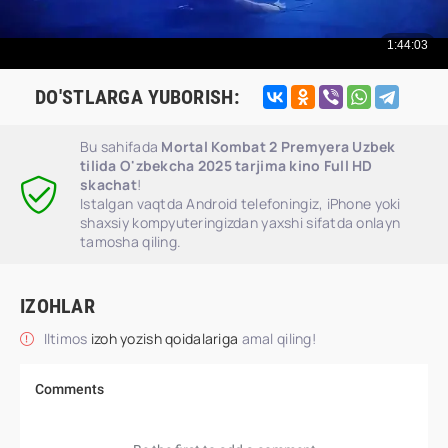
DO'STLARGA YUBORISH:
Bu sahifada
Mortal Kombat 2 Premyera Uzbek
tilida O'zbekcha 2025 tarjima kino Full HD
skachat
!
Istalgan vaqtda Android telefoningiz, iPhone yoki
shaxsiy kompyuteringizdan yaxshi sifatda onlayn
tamosha qiling.
IZOHLAR
Iltimos
izoh yozish qoidalariga
amal qiling!