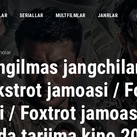
LAR
SERIALLAR
MULTFILMLAR
JANRLAR
nolar
ngilmas jangchilar
strot jamoasi / F
i / Foxtrot jamoa
ida tarjima kino 