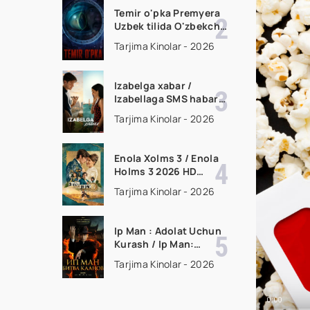
skachat
Temir o'pka Premyera
Uzbek tilida O'zbekcha
2026 tarjima kino Full
Tarjima Kinolar - 2026
HD tas-ix skachat
Izabelga xabar /
Izabellaga SMS habar
Premyera 2026 Uzbek
Tarjima Kinolar - 2026
tilida O'zbekcha
tarjima kino Full HD
tas-ix skachat
Enola Xolms 3 / Enola
Holms 3 2026 HD
Uzbek tilida Tarjima
Tarjima Kinolar - 2026
kino tas-ix skachat
Ip Man : Adolat Uchun
Kurash / Ip Man:
Klanlar Jangi / Buyuk
Tarjima Kinolar - 2026
Ustoz Ip Man 2 2026
HD Uzbek tilida Tarjima
kino HD skachat
0:00