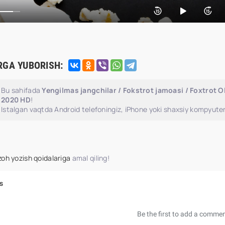
RGA YUBORISH:
Bu sahifada
Yengilmas jangchilar / Fokstrot jamoasi / Foxtrot Ol
2020 HD
!
Istalgan vaqtda Android telefoningiz, iPhone yoki shaxsiy kompyuter
zoh yozish qoidalariga
amal qiling!