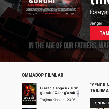
koreya
Jangari
TAM
OMMABOP FILMLAR
"YENGIL
G'azab alangasi / Tirik
TARJIMA
g'azab / Qahr g'azabi
Premyera Gongkong
Tarjima Kinolar - 2026
filmi Uzbek tilida 2026
ONLINE 
tarjima kino HD