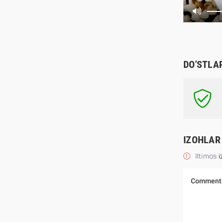
DO'STLA
IZOHLAR
Iltimos
i