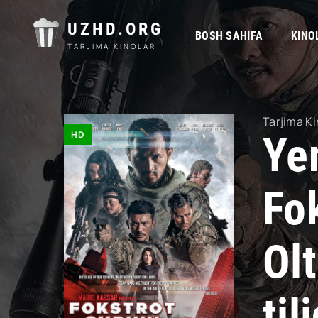
UZHD.ORG
BOSH SAHIFA
KINO
TARJIMA KINOLAR
Tarjima Ki
HD
Ye
Fok
Olt
til