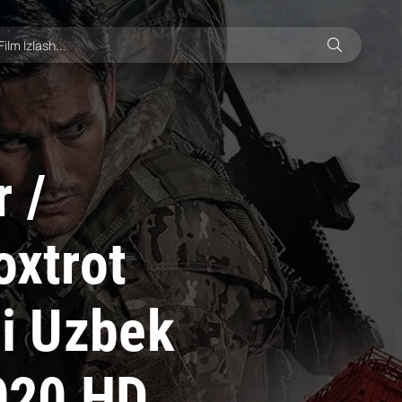
 /
oxtrot
si Uzbek
2020 HD