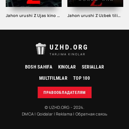
Jahon urushi Z Ujas kino Uzbek tilida 2013 O'zbekcha Ujis Zombi Tarjima Film
Jahon urushi Z Uzbek tilida 2023 Tarjima Ujas kino O'zbek tilida Ujis zombi film Full HD
UZHD.ORG
TARJIMA KINOLAR
BOSH SAHIFA
KINOLAR
SERIALLAR
MULTFILMLAR
TOP 100
ПРАВООБЛАДАТЕЛЯМ
© UZHD.ORG - 2024.
DMCA
|
Qoidalar
|
Reklama
|
Обратная связь