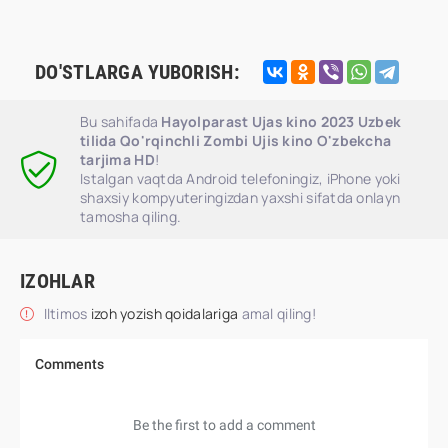
DO'STLARGA YUBORISH:
Bu sahifada
Hayolparast Ujas kino 2023 Uzbek
tilida Qo'rqinchli Zombi Ujis kino O'zbekcha
tarjima HD
!
Istalgan vaqtda Android telefoningiz, iPhone yoki
shaxsiy kompyuteringizdan yaxshi sifatda onlayn
tamosha qiling.
IZOHLAR
Iltimos
izoh yozish qoidalariga
amal qiling!