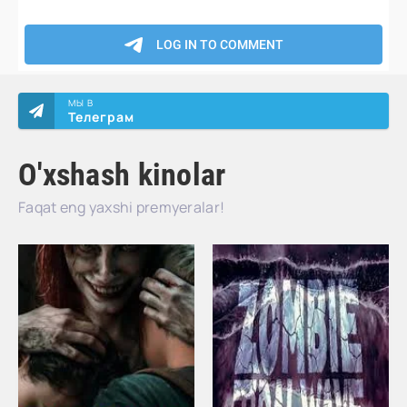
МЫ В
Телеграм
O'xshash kinolar
Faqat eng yaxshi premyeralar!