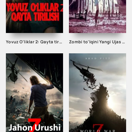
Yovuz O'liklar 2: Qayta tirilish Qo'rqinchli Va Daxshatli Ujas zombi kino Uzbek tilida 2023 Tarjima kino
Zombi to'lqini Yangi Ujas kino 2023 Uzbek tilida O'zbekcha tarjima ujis kino hd skachat