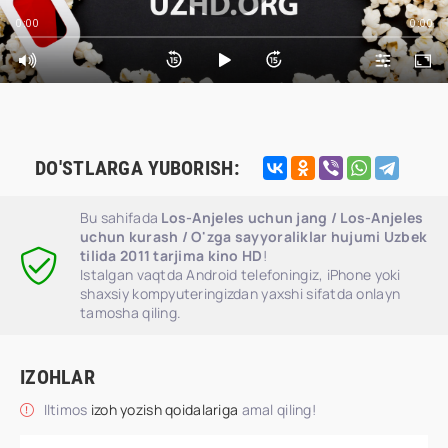
0:00
0:00
DO'STLARGA YUBORISH:
Bu sahifada
Los-Anjeles uchun jang / Los-Anjeles
uchun kurash / O'zga sayyoraliklar hujumi Uzbek
tilida 2011 tarjima kino HD
!
Istalgan vaqtda Android telefoningiz, iPhone yoki
shaxsiy kompyuteringizdan yaxshi sifatda onlayn
tamosha qiling.
IZOHLAR
Iltimos
izoh yozish qoidalariga
amal qiling!