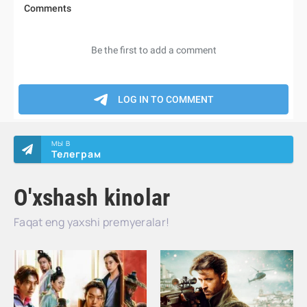
МЫ В
Телеграм
O'xshash kinolar
Faqat eng yaxshi premyeralar!