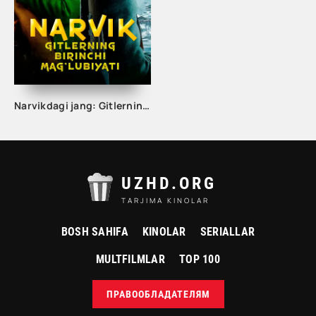
Narvikdagi jang: Gitlerning birinchi mag'lubiyati / Narvik uchun jang Uzbek tilida 2022 tarjima kino HD
UZHD.ORG
TARJIMA KINOLAR
BOSH SAHIFA
KINOLAR
SERIALLAR
MULTFILMLAR
TOP 100
ПРАВООБЛАДАТЕЛЯМ