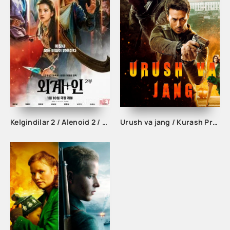
Kelgindilar 2 / Alenoid 2 / O'zga sayyoraliklar 2 Uzbek tilida 2024 tarjima film Full HD
Urush va jang / Kurash Premyera Hind kino 2019 Uzbek tilida tarjima kino Full HD skachat