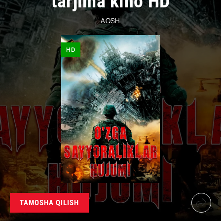
tarjima kino HD
AQSH
HD
TAMOSHA QILISH