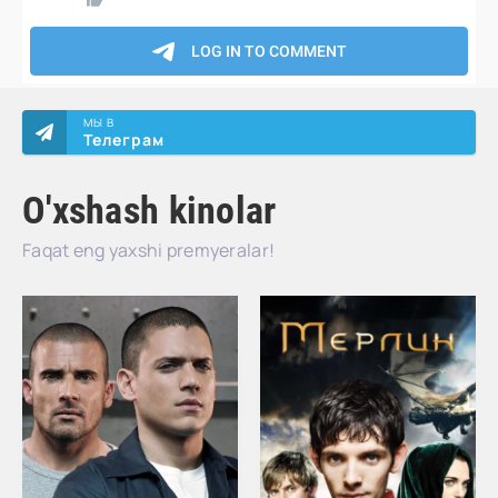
МЫ В
Телеграм
O'xshash kinolar
Faqat eng yaxshi premyeralar!