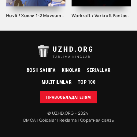
Hovli / Ховли 1-2 Mavsum fasil Turk seriali
Warkraft / Varkraft Fantastik film Uzbek tilida 2016 O'zbekcha tarjima kino Full HD skachat
UZHD.ORG
TARJIMA KINOLAR
BOSH SAHIFA
KINOLAR
SERIALLAR
MULTFILMLAR
TOP 100
ПРАВООБЛАДАТЕЛЯМ
© UZHD.ORG - 2024.
DMCA
|
Qoidalar
|
Reklama
|
Обратная связь