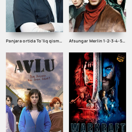
Panjara ortida To'liq qismlar barcha qismlar
Afsungar Merlin 1-2-3-4-5-10-20-30-40-50-60-70-80-90-100 qism seriali Uzbek tilida