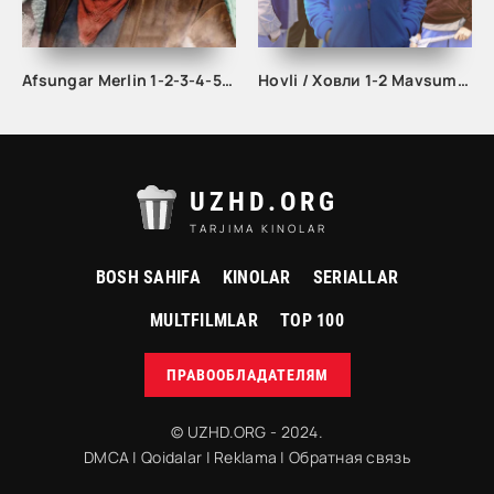
Afsungar Merlin 1-2-3-4-5-10-20-30-40-50-60-70-80-90-100 qism seriali Uzbek tilida
Hovli / Ховли 1-2 Mavsum fasil Turk seriali
UZHD.ORG
TARJIMA KINOLAR
BOSH SAHIFA
KINOLAR
SERIALLAR
MULTFILMLAR
TOP 100
ПРАВООБЛАДАТЕЛЯМ
© UZHD.ORG - 2024.
DMCA
|
Qoidalar
|
Reklama
|
Обратная связь