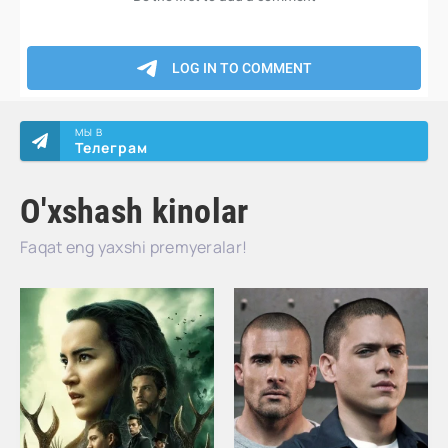
МЫ В
Телеграм
O'xshash kinolar
Faqat eng yaxshi premyeralar!