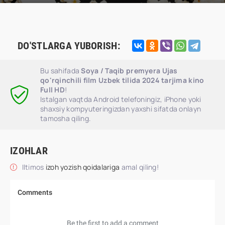
DO'STLARGA YUBORISH:
Bu sahifada
Soya / Taqib premyera Ujas
qo'rqinchili film Uzbek tilida 2024 tarjima kino
Full HD
!
Istalgan vaqtda Android telefoningiz, iPhone yoki
shaxsiy kompyuteringizdan yaxshi sifatda onlayn
tamosha qiling.
IZOHLAR
Iltimos
izoh yozish qoidalariga
amal qiling!