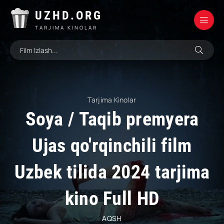
UZHD.ORG
TARJIMA KINOLAR
Tarjima Kinolar
Soya / Taqib premyera
Ujas qo'rqinchili film
Uzbek tilida 2024 tarjima
kino Full HD
AQSH