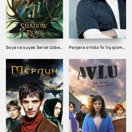
Soya va suyak Serial Uzbek tilida 16. 17. 18. 19. 20. 21. 22. 23. 24. 25. 26. 27. 28. 29. 30 Qism O'zbek tilida Tarjima Yangi seryal
Panjara ortida To'liq qismlar barcha qismlar