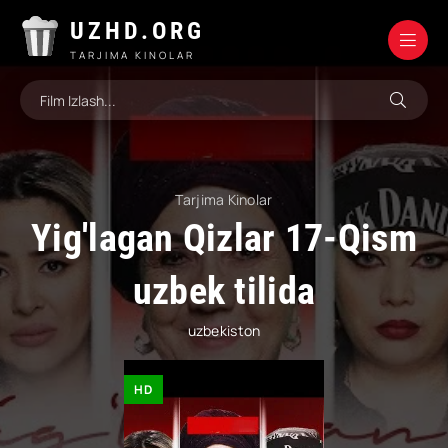
UZHD.ORG
TARJIMA KINOLAR
Tarjima Kinolar
Yig'lagan Qizlar 17-Qism
uzbek tilida
uzbekiston
HD