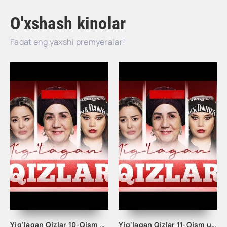
O'xshash kinolar
Faqat eng yaxshi premyeralar!
Yig'lagan Qizlar 10-Qism uzbek tilida
Yig'lagan Qizlar 11-Qism uzbek tilida