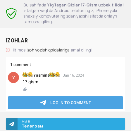
Bu sahifada
Yig'lagan Qizlar 17-Qism uzbek tilida
!
Istalgan vaqtda Android telefoningiz, iPhone yoki
shaxsiy kompyuteringizdan yaxshi sifatda onlayn
tamosha qiling.
IZOHLAR
Iltimos
izoh yozish qoidalariga
amal qiling!
МЫ В
Телеграм