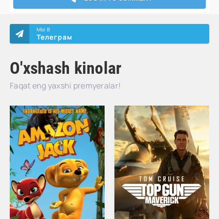
МЫ В
Телеграм
O'xshash kinolar
Faqat eng yaxshi premyeralar!