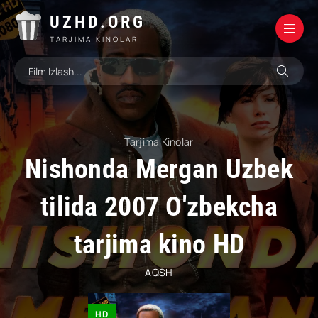
UZHD.ORG
TARJIMA KINOLAR
Tarjima Kinolar
Nishonda Mergan Uzbek
tilida 2007 O'zbekcha
tarjima kino HD
AQSH
HD