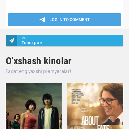
МЫ В
Телеграм
O'xshash kinolar
Faqat eng yaxshi premyeralar!