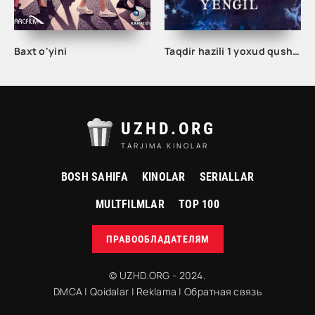
Baxt o'yini
Taqdir hazili 1 yoxud qushdek yengil bo'ling / Taqdir xazili 1 SSSR filmi Uzbek tilida 1975 tarjima kino Full HD
UZHD.ORG
TARJIMA KINOLAR
BOSH SAHIFA
KINOLAR
SERIALLAR
MULTFILMLAR
TOP 100
ПРАВООБЛАДАТЕЛЯМ
© UZHD.ORG - 2024.
DMCA
|
Qoidalar
|
Reklama
|
Обратная связь