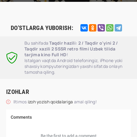
DO'STLARGA YUBORISH:
Bu sahifada
Taqdir hazili: 2 / Taqdir o'yini 2 /
Taqdir xazili 2 SSSR retro filmi Uzbek tilida
tarjima kino Full HD
!
Istalgan vaqtda Android telefoningiz, iPhone yoki
shaxsiy kompyuteringizdan yaxshi sifatda onlayn
tamosha qiling.
IZOHLAR
Iltimos
izoh yozish qoidalariga
amal qiling!