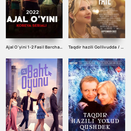
Ajal O'yini 1-2 Fasil Barcha qismlar
Taqdir hazili Gollivudda / Gollivuddagi taqdir xazili kino