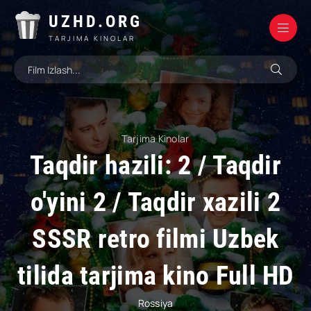
UZHD.ORG
TARJIMA KINOLAR
Tarjima Kinolar
Taqdir hazili: 2 / Taqdir
o'yini 2 / Taqdir xazili 2
SSSR retro filmi Uzbek
tilida tarjima kino Full HD
Rossiya