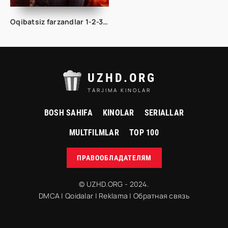
Oqibatsiz farzandlar 1-2-3-4-5-6-10-20-30-35-45-50-60 Qism drama koreya seriali Uzbek tilida Barcha qismlar 2026 HD
UZHD.ORG
TARJIMA KINOLAR
BOSH SAHIFA
KINOLAR
SERIALLAR
MULTFILMLAR
TOP 100
ПРАВООБЛАДАТЕЛЯМ
© UZHD.ORG - 2024.
DMCA
|
Qoidalar
|
Reklama
|
Обратная связь