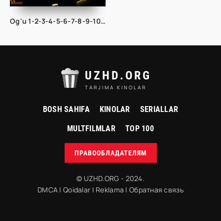
Og'u 1-2-3-4-5-6-7-8-9-10 Qism Pablo Eskobar Hayoti Kolumbiya seriali Barcha Qismlar Uzbek Tilida HD skachat
UZHD.ORG
TARJIMA KINOLAR
BOSH SAHIFA
KINOLAR
SERIALLAR
MULTFILMLAR
TOP 100
ПРАВООБЛАДАТЕЛЯМ
© UZHD.ORG - 2024.
DMCA
|
Qoidalar
|
Reklama
|
Обратная связь