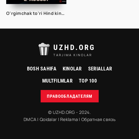
O'rgimchak to'ri Hind kino Uzbek tilida O'zbekcha 2024 tarjima kino HD skachat
UZHD.ORG
TARJIMA KINOLAR
BOSH SAHIFA
KINOLAR
SERIALLAR
MULTFILMLAR
TOP 100
ПРАВООБЛАДАТЕЛЯМ
© UZHD.ORG - 2024.
DMCA
|
Qoidalar
|
Reklama
|
Обратная связь