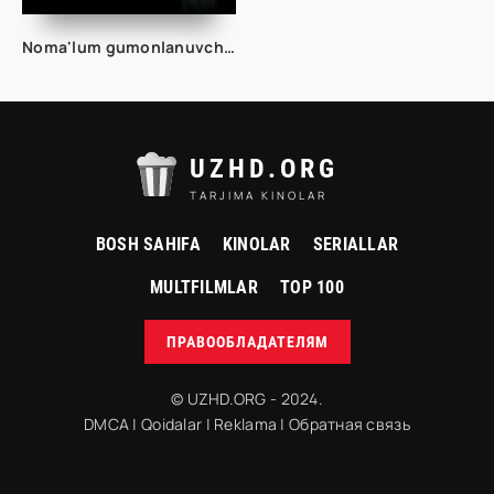
Noma'lum gumonlanuvchi Hind kino 2023 Uzbek tilida Jangari xind kino Tarjima HD skachat
UZHD.ORG
TARJIMA KINOLAR
BOSH SAHIFA
KINOLAR
SERIALLAR
MULTFILMLAR
TOP 100
ПРАВООБЛАДАТЕЛЯМ
© UZHD.ORG - 2024.
DMCA
|
Qoidalar
|
Reklama
|
Обратная связь