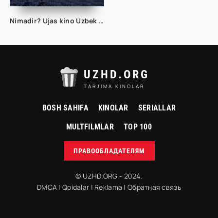
Nimadir? Ujas kino Uzbek tilida 2023 HD Tarjima Ujis kinolar ozbekcha
UZHD.ORG
TARJIMA KINOLAR
BOSH SAHIFA
KINOLAR
SERIALLAR
MULTFILMLAR
TOP 100
ПРАВООБЛАДАТЕЛЯМ
© UZHD.ORG - 2024.
DMCA
|
Qoidalar
|
Reklama
|
Обратная связь