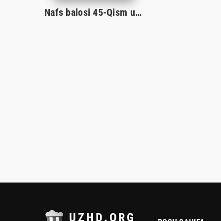
Nafs balosi 45-Qism uzbek tilida
UZHD.ORG