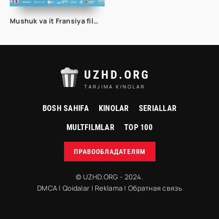
Mushuk va it Fransiya filmi Uzbek tilida O'zbekcha 2024 tarjima kino Full HD tas-ix skachat
UZHD.ORG
TARJIMA KINOLAR
BOSH SAHIFA
KINOLAR
SERIALLAR
MULTFILMLAR
TOP 100
ПРАВООБЛАДАТЕЛЯМ
© UZHD.ORG - 2024.
DMCA
|
Qoidalar
|
Reklama
|
Обратная связь