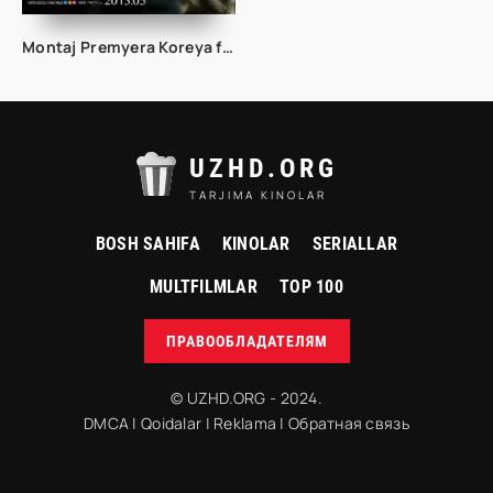
Montaj Premyera Koreya filmi Uzbek tilida O'zbekcha 2013 tarjima kino Full HD tas-ix skachat
UZHD.ORG
TARJIMA KINOLAR
BOSH SAHIFA
KINOLAR
SERIALLAR
MULTFILMLAR
TOP 100
ПРАВООБЛАДАТЕЛЯМ
© UZHD.ORG - 2024.
DMCA
|
Qoidalar
|
Reklama
|
Обратная связь