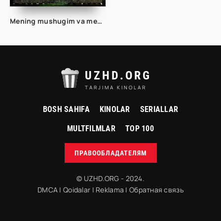
Mening mushugim va men Fransiya filmi Uzbek tilida O'zbekcha 2023 tarjima kino HD skachat
UZHD.ORG
TARJIMA KINOLAR
BOSH SAHIFA
KINOLAR
SERIALLAR
MULTFILMLAR
TOP 100
ПРАВООБЛАДАТЕЛЯМ
© UZHD.ORG - 2024.
DMCA
|
Qoidalar
|
Reklama
|
Обратная связь