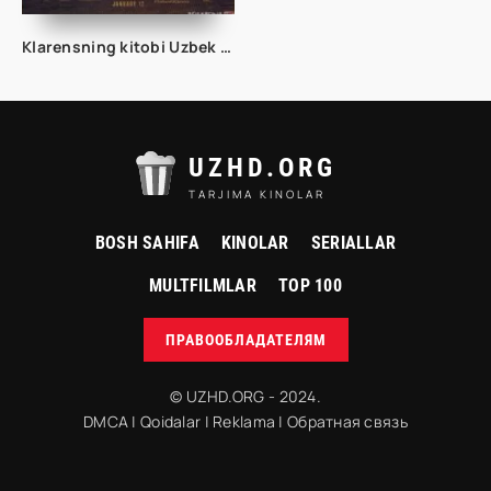
Klarensning kitobi Uzbek tilida 2023 O'zbekcha tarjima kino HD
UZHD.ORG
TARJIMA KINOLAR
BOSH SAHIFA
KINOLAR
SERIALLAR
MULTFILMLAR
TOP 100
ПРАВООБЛАДАТЕЛЯМ
© UZHD.ORG - 2024.
DMCA
|
Qoidalar
|
Reklama
|
Обратная связь