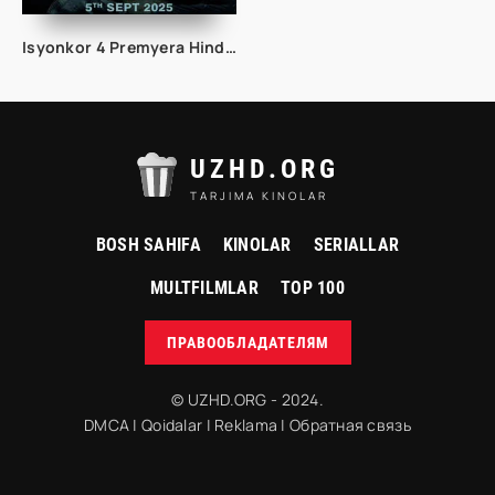
Isyonkor 4 Premyera Hind kino Uzbek tilida 2025 tarjima kino HD skachat
UZHD.ORG
TARJIMA KINOLAR
BOSH SAHIFA
KINOLAR
SERIALLAR
MULTFILMLAR
TOP 100
ПРАВООБЛАДАТЕЛЯМ
© UZHD.ORG - 2024.
DMCA
|
Qoidalar
|
Reklama
|
Обратная связь