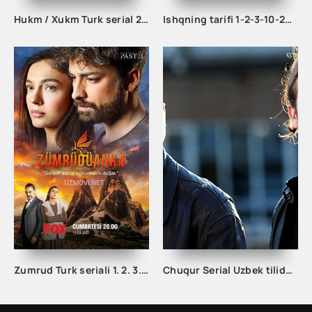
Hukm / Xukm Turk serial 203. 204. 205. 206. 207. 208. 209. 210. 211. 212. 213. 214. 215 Qism Uzbek tilida Hukim Xukim Barcha qismlari
Ishqning tarifi 1-2-3-10-20-30-40-50-60-70-100 qism turk serial Uzbek tilida Barcha qismlar
Zumrud Turk seriali 1. 2. 3. 80. 81. 82. 83. 84. 85. 86. 87. 88. 89. 90 Qism Uzbek tilida Barcha qismlar
Chuqur Serial Uzbek tilida 1. 2. 3. 10. 20. 30. 40. 50. 60. 70. 80. 90. 100. 150. 200 Qism O'zbek tilida Chuqir Seryali Barcha qismlar