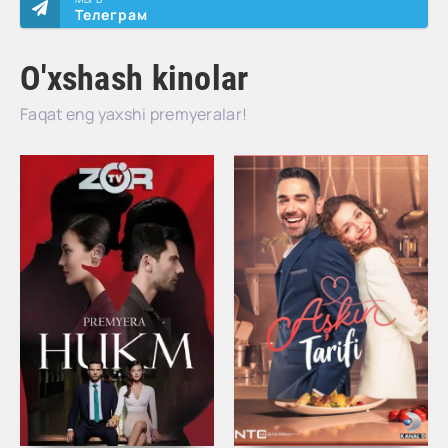
Телеграм
O'xshash kinolar
Faqat eng yaxshi premyeralar!