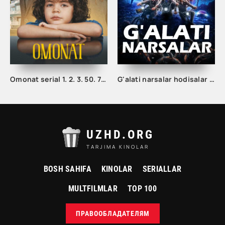
Omonat serial 1. 2. 3. 50. 70. 90. 100. 150. 200 qism Uzbek tilida Barcha qismlar Turk Seriali
G'alati narsalar hodisalar g'aroyib ishlar 1. 2. 3. 4. 5. 25. 26. 27. 28. 29. 30. 31. 32. 33. 34. 35. 36. 37. 38 Qism Uzbek tilida Tarjima Serial 1. 2. 3. Fasl
UZHD.ORG
TARJIMA KINOLAR
BOSH SAHIFA
KINOLAR
SERIALLAR
MULTFILMLAR
TOP 100
ПРАВООБЛАДАТЕЛЯМ