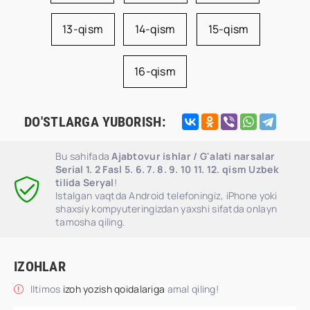
13-qism
14-qism
15-qism
16-qism
DO'STLARGA YUBORISH:
Bu sahifada
Ajabtovur ishlar / G'alati narsalar
Serial 1. 2 Fasl 5. 6. 7. 8. 9. 10 11. 12. qism Uzbek
tilida Seryal
!
Istalgan vaqtda Android telefoningiz, iPhone yoki
shaxsiy kompyuteringizdan yaxshi sifatda onlayn
tamosha qiling.
IZOHLAR
Iltimos
izoh yozish qoidalariga
amal qiling!