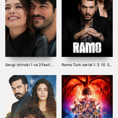
Sevgi iztirobi 1 va 2 Fasil Uzbek tilida Barcha qismlar
Ramo Turk serial 1. 3. 10. 50. 80. 100. 120 qism uzbek tilida Barcha qismlar tarjima seriallar