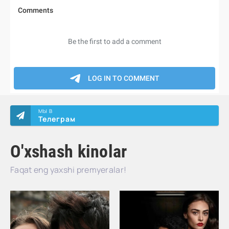
МЫ В
Телеграм
O'xshash kinolar
Faqat eng yaxshi premyeralar!