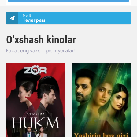
МЫ В
Телеграм
O'xshash kinolar
Faqat eng yaxshi premyeralar!