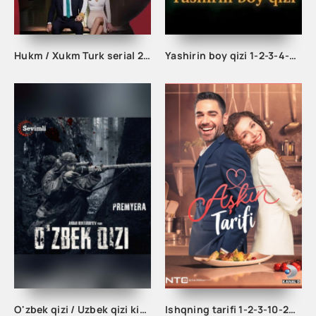
Hukm / Xukm Turk serial 203. 204. 205. 206. 207. 208. 209. 210. 211. 212. 213. 214. 215 Qism Uzbek tilida Hukim Xukim Barcha qismlari
Yashirin boy qizi 1-2-3-4-5-10-15-20-25-30-35-40-45-50 Qism Hind seriali Uzbek tilida Barcha qismlar 2025 HD skachat
O'zbek qizi / Uzbek qizi kino Film 2023 Uzbek tilida
Ishqning tarifi 1-2-3-10-20-30-40-50-60-70-100 qism turk serial Uzbek tilida Barcha qismlar