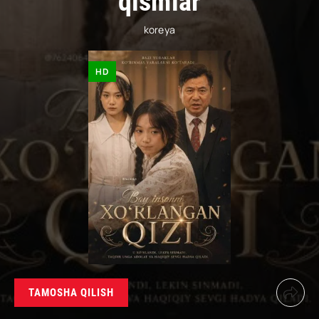
qismlar
koreya
HD
TAMOSHA QILISH