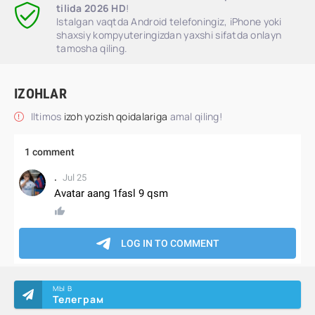
tilida 2026 HD
!
Istalgan vaqtda Android telefoningiz, iPhone yoki
shaxsiy kompyuteringizdan yaxshi sifatda onlayn
tamosha qiling.
IZOHLAR
Iltimos
izoh yozish qoidalariga
amal qiling!
МЫ В
Телеграм