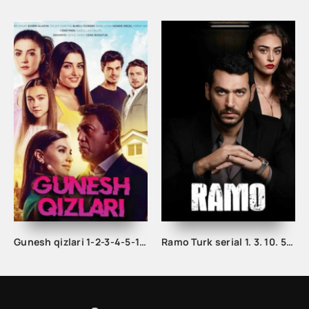
Gunesh qizlari 1-2-3-4-5-10-20-30-40-50-100-150-200 Qism turk seriali Uzbek tilida Barcha qismlari
Ramo Turk serial 1. 3. 10. 50. 80. 100. 120 qism uzbek tilida Barcha qismlar tarjima seriallar