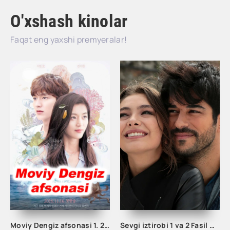
O'xshash kinolar
Faqat eng yaxshi premyeralar!
Moviy Dengiz afsonasi 1. 2. 3. 4. 5. 10. 15. 20 Qism Uzbek tilida Janubiy Koreya seriali Barcha qismlar
Sevgi iztirobi 1 va 2 Fasil Uzbek tilida Barcha qismlar