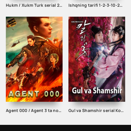
Hukm / Xukm Turk serial 203. 204. 205. 206. 207. 208. 209. 210. 211. 212. 213. 214. 215 Qism Uzbek tilida Hukim Xukim Barcha qismlari
Ishqning tarifi 1-2-3-10-20-30-40-50-60-70-100 qism turk serial Uzbek tilida Barcha qismlar
Agent 000 / Agent 3 ta nol / Agent uch nol Xitoy filmi Uzbek tilida 2019 tarjima kino Full HD
Gul va Shamshir serial Korea Barcha qismlar Uzbek tilida / Гул ва Шамшир сериал Кореа Барча қисмлар Узбек тилида