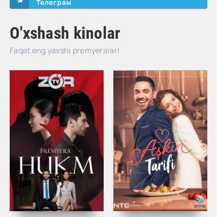
Телеграм
O'xshash kinolar
Faqat eng yaxshi premyeralar!