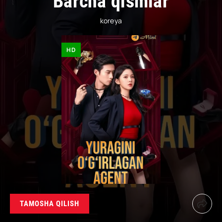
Barcha qismlar
koreya
HD
TAMOSHA QILISH