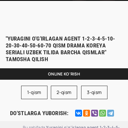
"YURAGINI O'G'IRLAGAN AGENT 1-2-3-4-5-10-
20-30-40-50-60-70 QISM DRAMA KOREYA
SERIALI UZBEK TILIDA BARCHA QISMLAR"
TAMOSHA QILISH
ONLINE KO'RISH
1-qism
2-qism
3-qism
DO'STLARGA YUBORISH:
Bu sahifada
Yuragini o'g'irlagan agent 1-2-3-4-5-