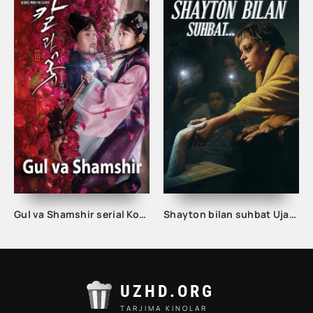
Gul va Shamshir serial Korea Barcha qismlar Uzbek tilida / Гул ва Шамшир сериал Кореа Барча қисмлар Узбек тилида
Shayton bilan suhbat Ujas kino uzbek tilida 2023 tarjima film Kel iblis Men bilan gaplash premyera 720 skachat
UZHD.ORG
TARJIMA KINOLAR