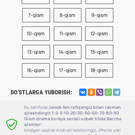
7-qism
8-qism
9-qism
10-qism
11-qism
12-qism
13-qism
14-qism
15-qism
16-qism
17-qism
18-qism
DO'STLARGA YUBORISH:
Bu sahifada
Janob fen rafiqangiz bilan rasman
ajrashdingiz 1-2-3-10-20-30-50-60-70-80-90
Qism drama koreya seriali uzbek tilida Barcha
qismlar
!
Istalgan vaqtda Android telefoningiz, iPhone yoki