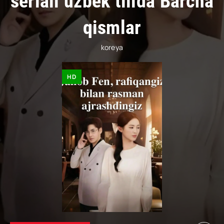
seriali uzbek tilida Barcha
qismlar
koreya
HD