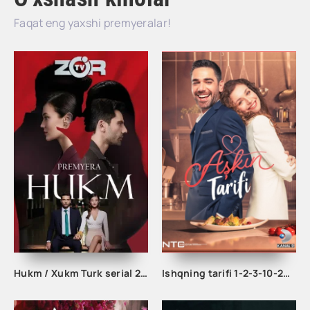
Faqat eng yaxshi premyeralar!
Hukm / Xukm Turk serial 203. 204. 205. 206. 207. 208. 209. 210. 211. 212. 213. 214. 215 Qism Uzbek tilida Hukim Xukim Barcha qismlari
Ishqning tarifi 1-2-3-10-20-30-40-50-60-70-100 qism turk serial Uzbek tilida Barcha qismlar