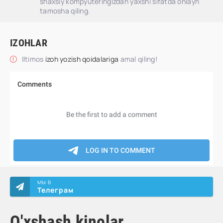
shaxsiy kompyuteringizdan yaxshi sifatda onlayn
tamosha qiling.
IZOHLAR
Iltimos
izoh yozish qoidalariga
amal qiling!
МЫ В
Телеграм
O'xshash kinolar