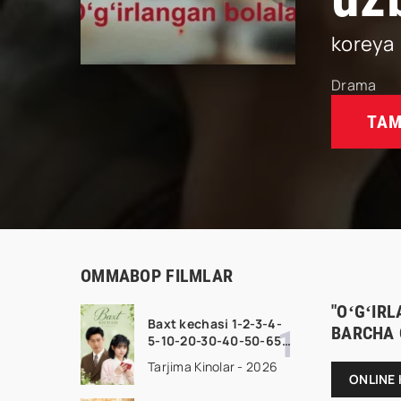
koreya
Drama
TAM
OMMABOP FILMLAR
"OʻGʻIRL
Baxt kechasi 1-2-3-4-
BARCHA 
5-10-20-30-40-50-65
Qism drama koreya
Tarjima Kinolar - 2026
seriali uzbek tilida
ONLINE 
Barcha qismlar 2026