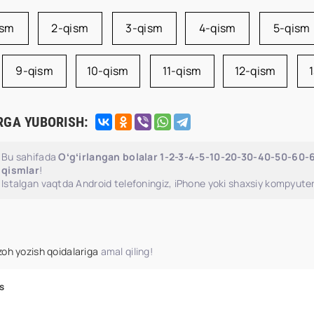
ism
2-qism
3-qism
4-qism
5-qism
9-qism
10-qism
11-qism
12-qism
RGA YUBORISH:
Bu sahifada
Oʻgʻirlangan bolalar 1-2-3-4-5-10-20-30-40-50-60-6
qismlar
!
Istalgan vaqtda Android telefoningiz, iPhone yoki shaxsiy kompyuter
zoh yozish qoidalariga
amal qiling!