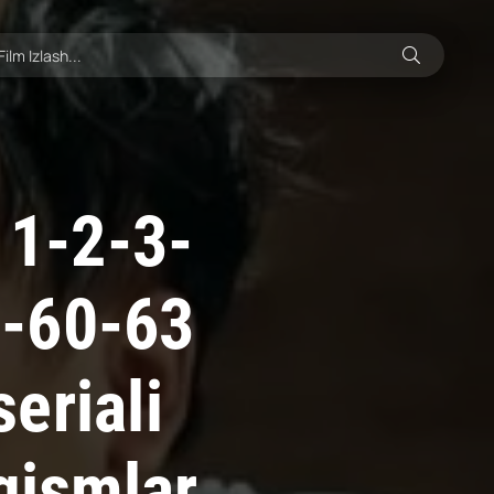
 1-2-3-
0-60-63
eriali
qismlar