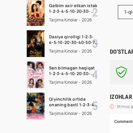
HD skachat
Qalbim asir etkan istak
1-2-3-4-5-10-20-30-
1-q
50-60-70-80-90 Qism
Tarjima Kinolar - 2026
drama koreya seriali
uzbek tilida Barcha
qismlar 2026 HD
Dasiya qirolligi 1-2-3-
skachat
4-5-10-20-30-40-50-70
Qism drama koreya
Tarjima Kinolar - 2026
DO'STLA
seriali uzbek tilida
Barcha qismlar 2026
HD skachat
Sen bilmagan haqiqat
1-2-3-4-5-10-20-30-
50-60-70-80-90 Qism
Tarjima Kinolar - 2026
drama koreya seriali
uzbek tilida Barcha
qismlar 2026 HD
IZOHLAR
Qiyinchilik ortida
skachat
onaning baxti 1-2-3-4-
Iltimos
i
5-10-20-30-40-50-65
Tarjima Kinolar - 2026
Qism drama koreya
seriali uzbek tilida
Barcha qismlar 2026
HD skachat