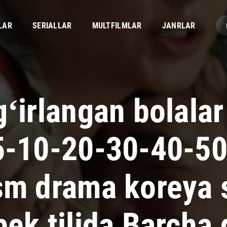
LAR
SERIALLAR
MULTFILMLAR
JANRLAR
ʻirlangan bolalar
5-10-20-30-40-5
sm drama koreya s
bek tilida Barcha 