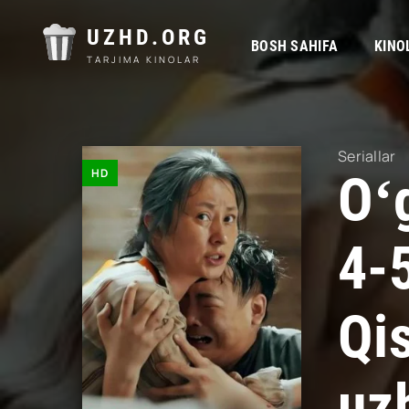
UZHD.ORG
BOSH SAHIFA
KINO
TARJIMA KINOLAR
Seriallar
HD
Oʻg
4-
Qi
uz