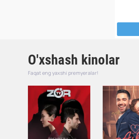
O'xshash kinolar
Faqat eng yaxshi premyeralar!