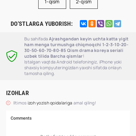
1-qism
2-qism
DO'STLARGA YUBORISH:
Bu sahifada
Ajrashgandan keyin uchta katta yigit
ham menga turmushga chiqmoqchi 1-2-3-10-20-
30-50-60-70-80-85 Qism drama koreya seriali
uzbek tilida Barcha qismlar
!
Istalgan vaqtda Android telefoningiz, iPhone yoki
shaxsiy kompyuteringizdan yaxshi sifatda onlayn
tamosha qiling.
IZOHLAR
Iltimos
izoh yozish qoidalariga
amal qiling!