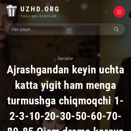
UZHD.ORG
TARJIMA KINOLAR
Seriallar
Ajrashgandan keyin uchta
katta yigit ham menga
turmushga chiqmoqchi 1-
2-3-10-20-30-50-60-70-