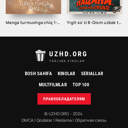
Menga turmushga chiq 1-2-3-4-5-6-7-8-9-10 Qism Koreya seriali uzbek tilida Barcha qismlar 2025 HD skachat
Yigit so'zi 8-Qism uzbek tilida
UZHD.ORG
TARJIMA KINOLAR
BOSH SAHIFA
KINOLAR
SERIALLAR
MULTFILMLAR
TOP 100
ПРАВООБЛАДАТЕЛЯМ
© UZHD.ORG - 2024.
DMCA
|
Qoidalar
|
Reklama
|
Обратная связь