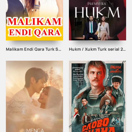
Malikam Endi Qara Turk Serial Uzbek tilida barcha qismlar
Hukm / Xukm Turk serial 203. 204. 205. 206. 207. 208. 209. 210. 211. 212. 213. 214. 215 Qism Uzbek tilida Hukim Xukim Barcha qismlari