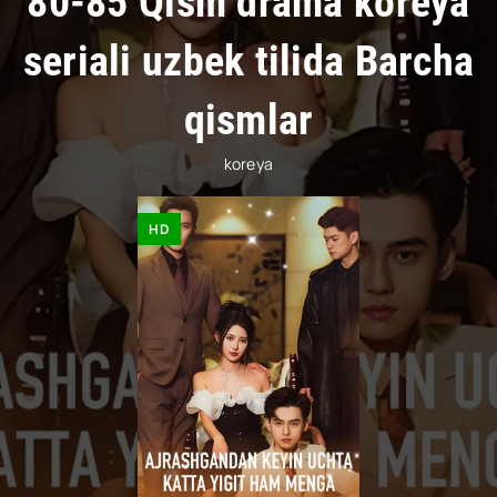
80-85 Qism drama koreya
seriali uzbek tilida Barcha
qismlar
koreya
HD