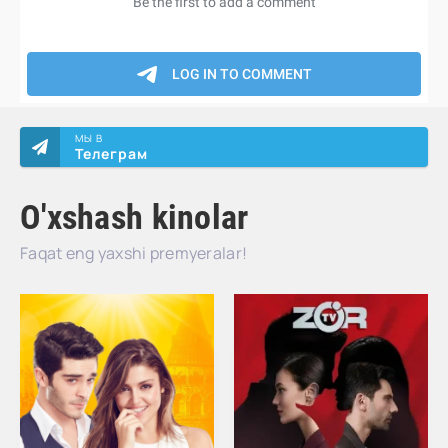
МЫ В
Телеграм
O'xshash kinolar
Faqat eng yaxshi premyeralar!