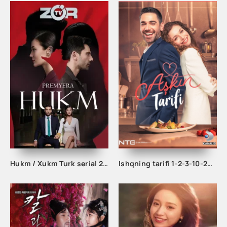
Hukm / Xukm Turk serial 203. 204. 205. 206. 207. 208. 209. 210. 211. 212. 213. 214. 215 Qism Uzbek tilida Hukim Xukim Barcha qismlari
Ishqning tarifi 1-2-3-10-20-30-40-50-60-70-100 qism turk serial Uzbek tilida Barcha qismlar