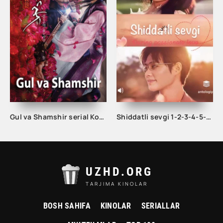
Gul va Shamshir serial Korea Barcha qismlar Uzbek tilida / Гул ва Шамшир сериал Кореа Барча қисмлар Узбек тилида
Shiddatli sevgi 1-2-3-4-5-6-7-10-20-30-50-60-70-80-90-100 Qism drama koreya seriali uzbek tilida Barcha qismlar
UZHD.ORG
TARJIMA KINOLAR
BOSH SAHIFA
KINOLAR
SERIALLAR