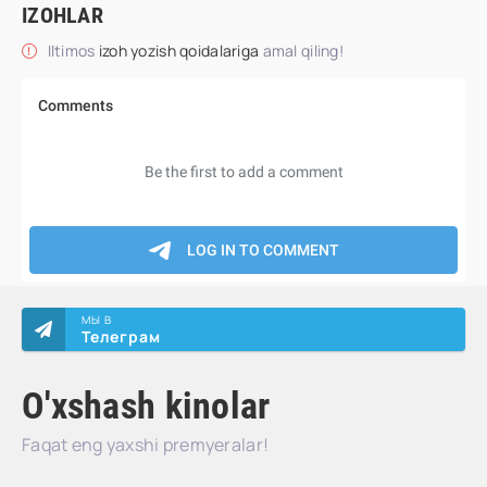
IZOHLAR
Iltimos
izoh yozish qoidalariga
amal qiling!
МЫ В
Телеграм
O'xshash kinolar
Faqat eng yaxshi premyeralar!