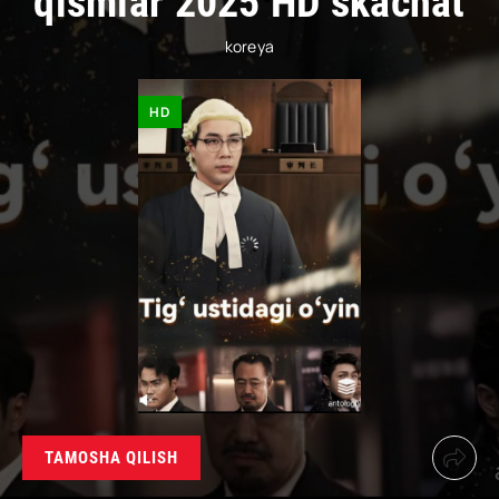
qismlar 2025 HD skachat
koreya
HD
TAMOSHA QILISH