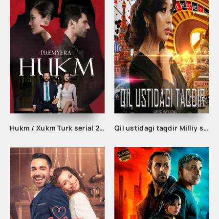
Hukm / Xukm Turk serial 203. 204. 205. 206. 207. 208. 209. 210. 211. 212. 213. 214. 215 Qism Uzbek tilida Hukim Xukim Barcha qismlari
Qil ustidagi taqdir Milliy serial barcha qismlar