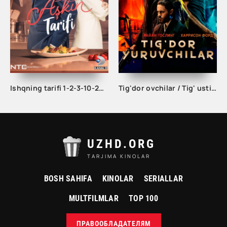
Ishqning tarifi 1-2-3-10-20-30-40-50-60-70-100 qism turk serial Uzbek tilida Barcha qismlar
Tig'dor ovchilar / Tig' ustida yuguruvchilar 2049 Uzbek tilida 2017 tarjima kino Full HD
UZHD.ORG
TARJIMA KINOLAR
BOSH SAHIFA
KINOLAR
SERIALLAR
MULTFILMLAR
TOP 100
ПРАВООБЛАДАТЕЛЯМ