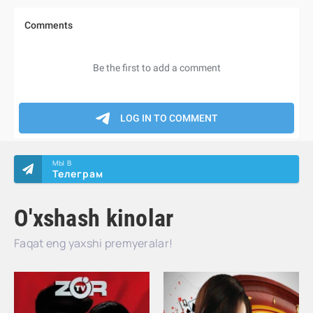
МЫ В
Телеграм
O'xshash kinolar
Faqat eng yaxshi premyeralar!