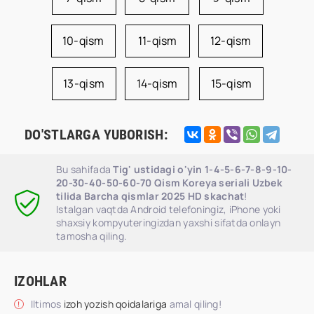
10-qism
11-qism
12-qism
13-qism
14-qism
15-qism
DO'STLARGA YUBORISH:
Bu sahifada
Tig' ustidagi o'yin 1-4-5-6-7-8-9-10-
20-30-40-50-60-70 Qism Koreya seriali Uzbek
tilida Barcha qismlar 2025 HD skachat
!
Istalgan vaqtda Android telefoningiz, iPhone yoki
shaxsiy kompyuteringizdan yaxshi sifatda onlayn
tamosha qiling.
IZOHLAR
Iltimos
izoh yozish qoidalariga
amal qiling!