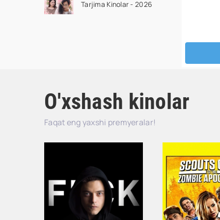
Tarjima Kinolar - 2026
drama koreya seriali
uzbek tilida Barcha
qismlar 2026 HD
skachat
O'xshash kinolar
Faqat eng yaxshi premyeralar!