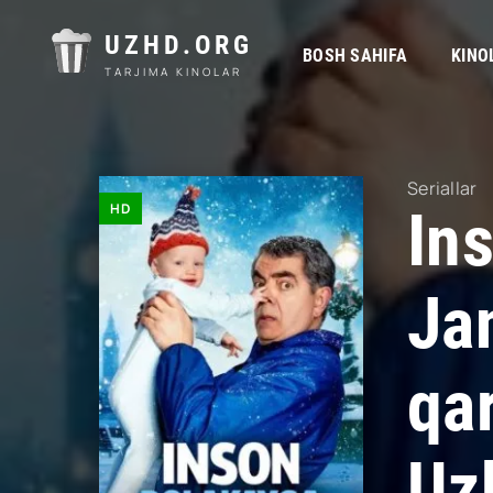
UZHD.ORG
BOSH SAHIFA
KINO
TARJIMA KINOLAR
Seriallar
HD
In
Ja
qa
Uzb