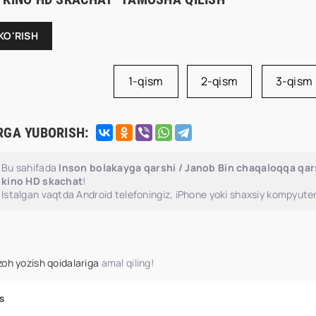
KO'RISH
1-qism
2-qism
3-qism
RGA YUBORISH:
Bu sahifada
Inson bolakayga qarshi / Janob Bin chaqaloqqa qars
kino HD skachat
!
Istalgan vaqtda Android telefoningiz, iPhone yoki shaxsiy kompyuter
zoh yozish qoidalariga
amal qiling!