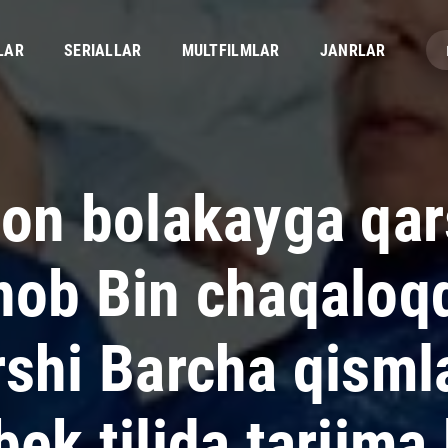
LAR
SERIALLAR
MULTFILMLAR
JANRLAR
son bolakayga qar
nob Bin chaqaloq
rshi Barcha qisml
ek tilida tarjima