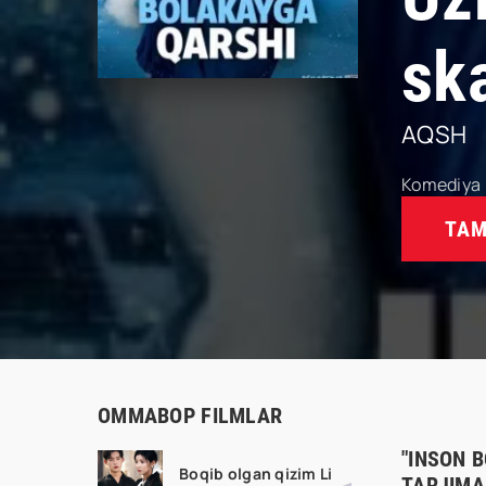
sk
AQSH
Komediya
TAM
OMMABOP FILMLAR
"INSON 
Boqib olgan qizim Li
TARJIMA