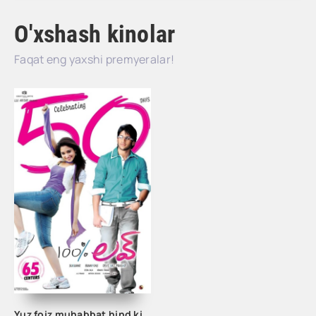
O'xshash kinolar
Faqat eng yaxshi premyeralar!
Yuz foiz muhabbat hind kino uzbek tilida 2011 tarjima xind kino