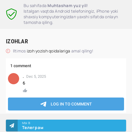
Bu sahifada
Muhtasham yuz yil
!
Istalgan vaqtda Android telefoningiz, iPhone yoki
shaxsiy kompyuteringizdan yaxshi sifatda onlayn
tamosha qiling.
IZOHLAR
Iltimos
izoh yozish qoidalariga
amal qiling!
МЫ В
Телеграм