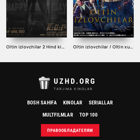
Oltin izlovchilar 2 Hind kino uzbek tilida
Oltin izlovchilar / Oltin xudolik / Oltin Kamuy Yaponiya filmi Uzbek tilida 2024 tarjima kino HD
UZHD.ORG
TARJIMA KINOLAR
BOSH SAHIFA
KINOLAR
SERIALLAR
MULTFILMLAR
TOP 100
ПРАВООБЛАДАТЕЛЯМ