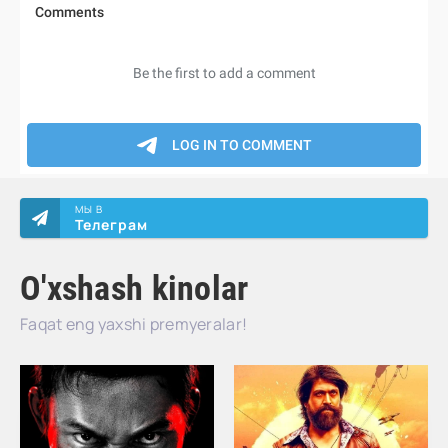
МЫ В
Телеграм
O'xshash kinolar
Faqat eng yaxshi premyeralar!