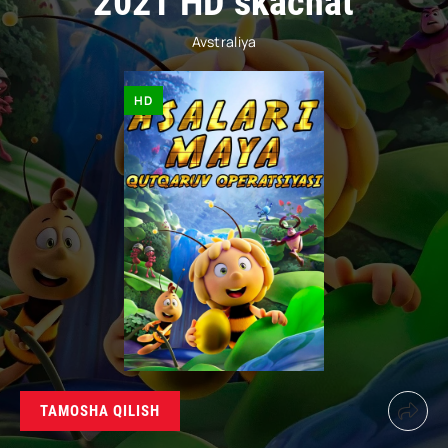
2021 HD skachat
Avstraliya
HD
TAMOSHA QILISH