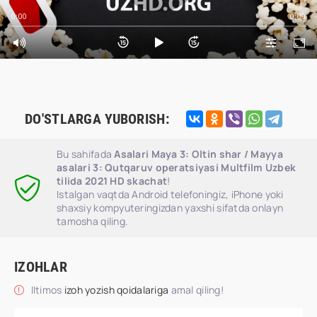
0:00
0:00
DO'STLARGA YUBORISH:
Bu sahifada
Asalari Maya 3: Oltin shar / Mayya
asalari 3: Qutqaruv operatsiyasi Multfilm Uzbek
tilida 2021 HD skachat
!
Istalgan vaqtda Android telefoningiz, iPhone yoki
shaxsiy kompyuteringizdan yaxshi sifatda onlayn
tamosha qiling.
IZOHLAR
Iltimos
izoh yozish qoidalariga
amal qiling!