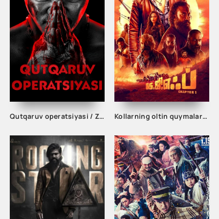
Qutqaruv operatsiyasi / Zarbali qutqaruv / Qutqaruv zarbasi Xitoy filmi Uzbek tilida O'zbekcha 2024 tarjima kino Full HD skachat
Kollarning oltin quymalari 1 / Oltin izlovchilar Hind kino Uzbek tilida 2018 tarjima kino HD skachat