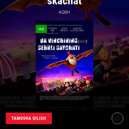
skachat
AQSH
HD
TAMOSHA QILISH