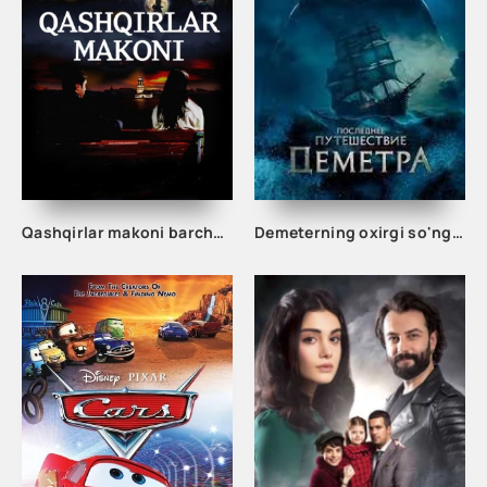
Qashqirlar makoni barcha qismlar Turk seriali uzbek tilida
Demeterning oxirgi so'nggi sayohati Premyera 2023 Ujas kino Uzbek tilida O'zbekcha Tarjima Full HD skachat