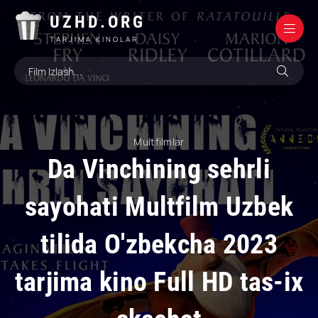
UZHD.ORG
TARJIMA KINOLAR
Multfilmlar
Da Vinchining sehrli
sayohati Multfilm Uzbek
tilida O'zbekcha 2023
tarjima kino Full HD tas-ix