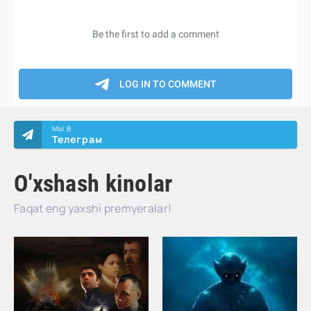
МЫ В
Телеграм
O'xshash kinolar
Faqat eng yaxshi premyeralar!