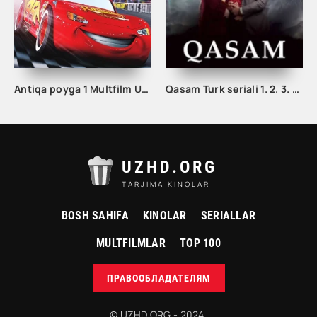
Antiqa poyga 1 Multfilm Uzbek tilida 2006 tarjima multfilm
Qasam Turk seriali 1. 2. 3. 99. 100. 101. 102. 103. 104. 105. 200. 300. 400. 500 Qism Uzbek tilida Barcha qismlar
UZHD.ORG
TARJIMA KINOLAR
BOSH SAHIFA
KINOLAR
SERIALLAR
MULTFILMLAR
TOP 100
ПРАВООБЛАДАТЕЛЯМ
© UZHD.ORG - 2024.