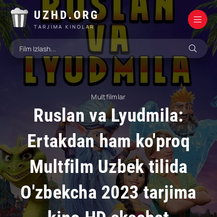
UZHD.ORG
TARJIMA KINOLAR
Multfilmlar
Ruslan va Lyudmila:
Ertakdan ham ko'proq
Multfilm Uzbek tilida
O'zbekcha 2023 tarjima