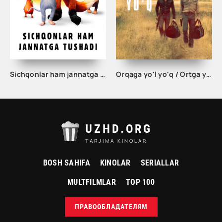
Sichqonlar ham jannatga tushadi / Hatto sichqon jannatga kiradi Multfilm Uzbek tilida 2021 tarjima kino HD
Orqaga yo'l yo'q / Ortga yo'l yo'q / Nima qilib bo'lsa ham Uzbek tilida tarjima kino 2016 HD
UZHD.ORG
TARJIMA KINOLAR
BOSH SAHIFA
KINOLAR
SERIALLAR
MULTFILMLAR
TOP 100
ПРАВООБЛАДАТЕЛЯМ