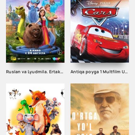
Ruslan va Lyudmila. Ertakdan ham ko'proq Uzbek tilida Multfilm (2023) O'zbekcha tarjima kino HD
Antiqa poyga 1 Multfilm Uzbek tilida 2006 tarjima multfilm