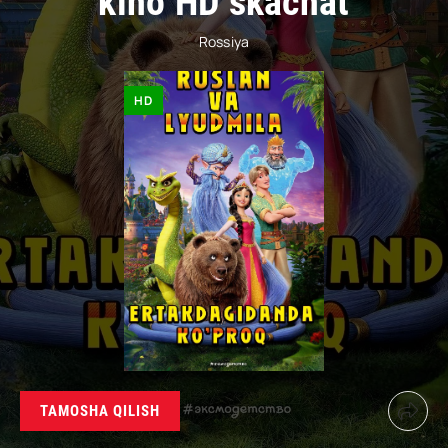
kino HD skachat
Rossiya
HD
TAMOSHA QILISH