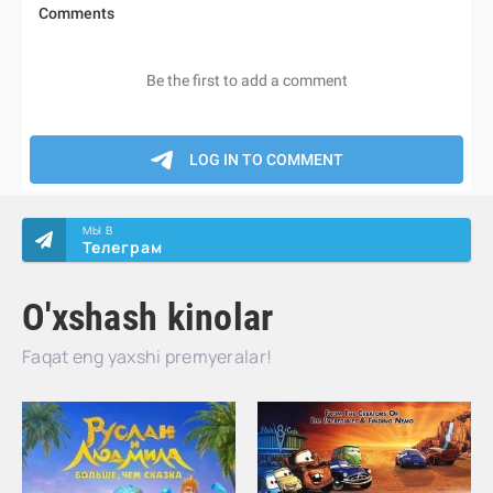
МЫ В
Телеграм
O'xshash kinolar
Faqat eng yaxshi premyeralar!