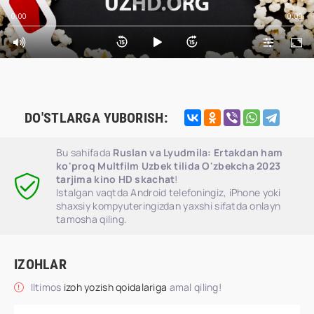
0:00
0:00
DO'STLARGA YUBORISH:
Bu sahifada
Ruslan va Lyudmila: Ertakdan ham
ko'proq Multfilm Uzbek tilida O'zbekcha 2023
tarjima kino HD skachat
!
Istalgan vaqtda Android telefoningiz, iPhone yoki
shaxsiy kompyuteringizdan yaxshi sifatda onlayn
tamosha qiling.
IZOHLAR
Iltimos
izoh yozish qoidalariga
amal qiling!