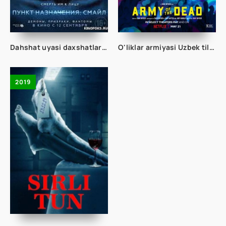
Dahshat uyasi daxshatlar xonasi Ujas kino Uzbek tilida 2023 O'zbekcha Tarjima Ujis kino skachat
O'liklar armiyasi Uzbek tilida ujas kino Murdalar Qo'shini 2022 HD
2019