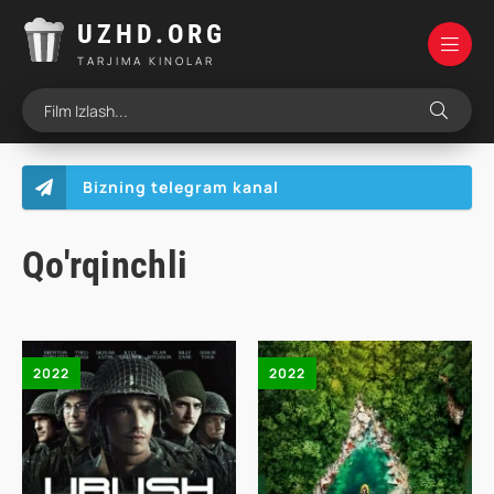
UZHD.ORG
TARJIMA KINOLAR
Bizning telegram kanal
Qo'rqinchli
2022
2022