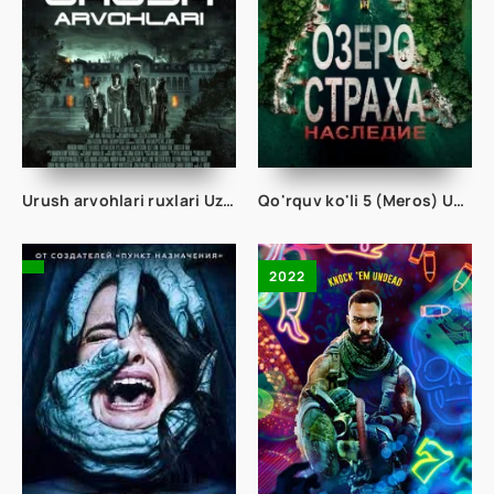
Urush arvohlari ruxlari Uzbek O'zbek tilida Ujas kino 2022 HD Ozbekcha Tarjima kino
Qo'rquv ko'li 5 (Meros) Uzbek tilida Qo'rqinchli ujis kino
2022