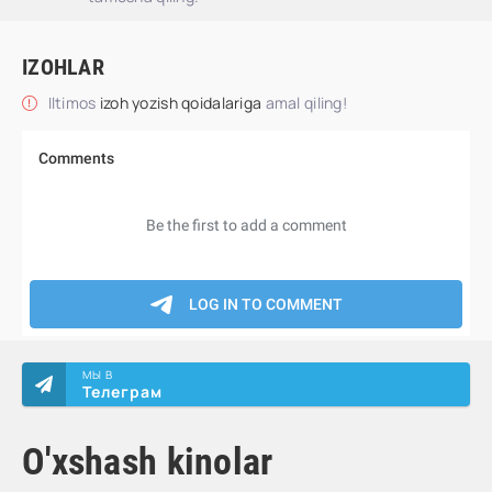
IZOHLAR
Iltimos
izoh yozish qoidalariga
amal qiling!
МЫ В
Телеграм
O'xshash kinolar