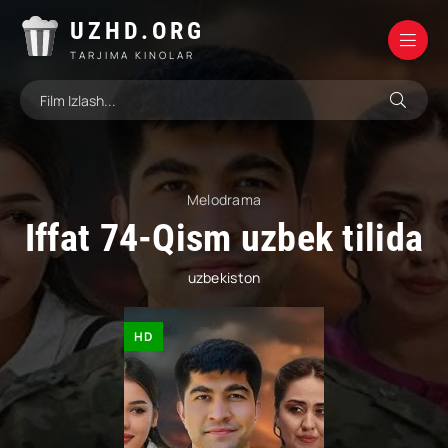
UZHD.ORG
TARJIMA KINOLAR
Melodrama
Iffat 74-Qism uzbek tilida
uzbekiston
HD