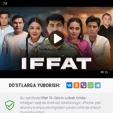
DO'STLARGA YUBORISH:
Bu sahifada
Iffat 74-Qism uzbek tilida
!
Istalgan vaqtda Android telefoningiz, iPhone yoki
shaxsiy kompyuteringizdan yaxshi sifatda onlayn
tamosha qiling.