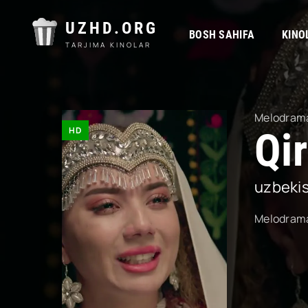
UZHD.ORG
BOSH SAHIFA
KINO
TARJIMA KINOLAR
Melodram
HD
Qi
uzbeki
Melodram