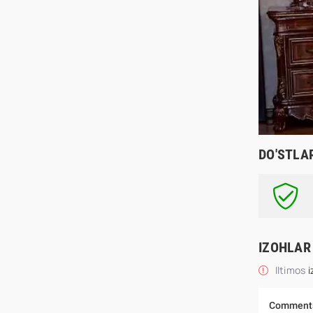
DO'STLA
IZOHLAR
Iltimos
i