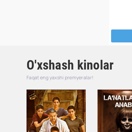
O'xshash kinolar
Faqat eng yaxshi premyeralar!