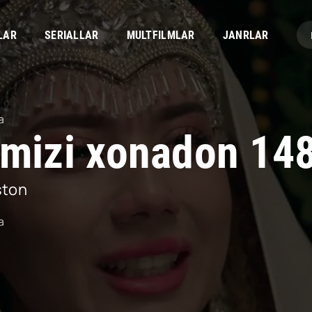
LAR
SERIALLAR
MULTFILMLAR
JANRLAR
a
rmizi xonadon 14
ston
a