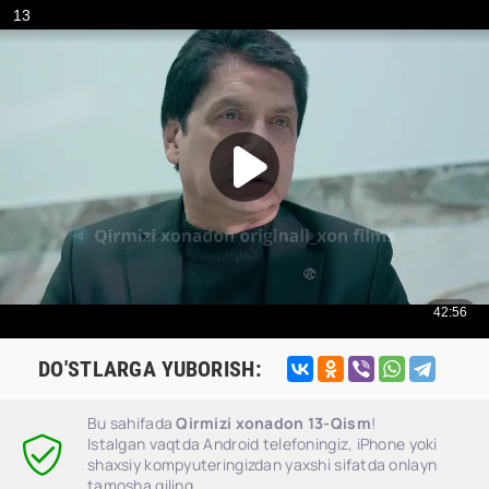
DO'STLARGA YUBORISH:
Bu sahifada
Qirmizi xonadon 13-Qism
!
Istalgan vaqtda Android telefoningiz, iPhone yoki
shaxsiy kompyuteringizdan yaxshi sifatda onlayn
tamosha qiling.