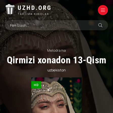
UZHD.ORG
TARJIMA KINOLAR
Melodrama
Qirmizi xonadon 13-Qism
uzbekiston
HD