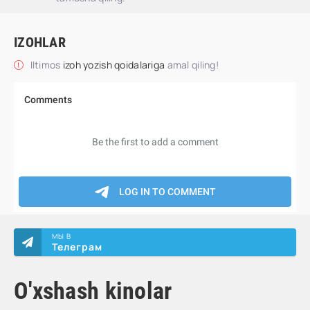
IZOHLAR
Iltimos
izoh yozish qoidalariga
amal qiling!
МЫ В
Телеграм
O'xshash kinolar