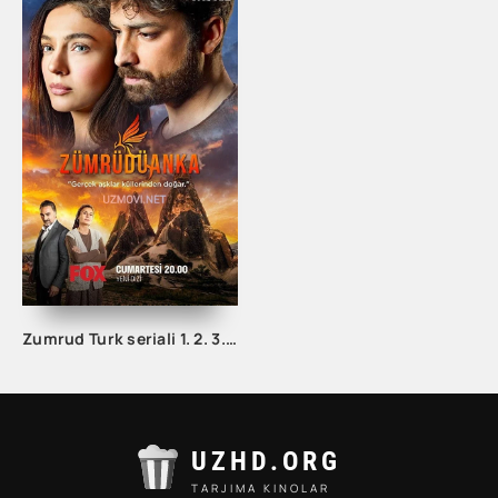
Zumrud Turk seriali 1. 2. 3. 80. 81. 82. 83. 84. 85. 86. 87. 88. 89. 90 Qism Uzbek tilida Barcha qismlar
UZHD.ORG
TARJIMA KINOLAR