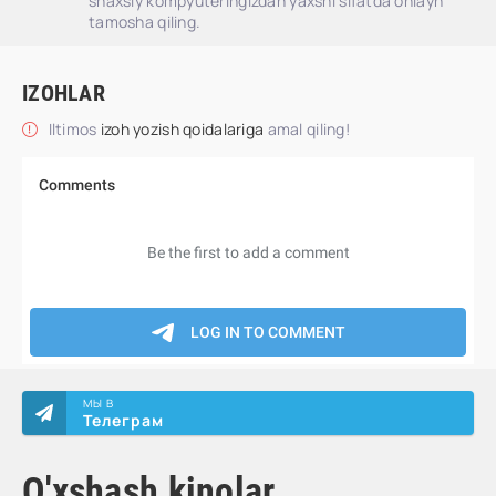
shaxsiy kompyuteringizdan yaxshi sifatda onlayn
tamosha qiling.
IZOHLAR
Iltimos
izoh yozish qoidalariga
amal qiling!
МЫ В
Телеграм
O'xshash kinolar