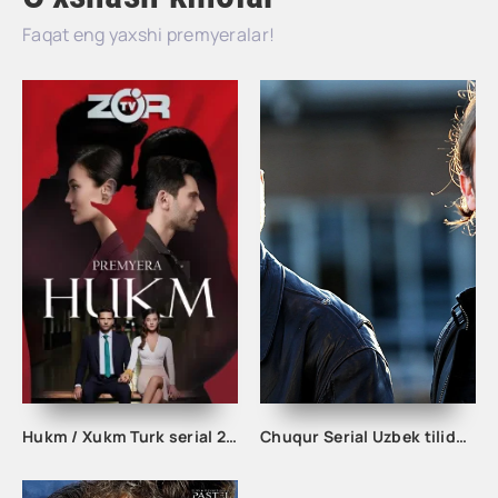
Faqat eng yaxshi premyeralar!
Hukm / Xukm Turk serial 203. 204. 205. 206. 207. 208. 209. 210. 211. 212. 213. 214. 215 Qism Uzbek tilida Hukim Xukim Barcha qismlari
Chuqur Serial Uzbek tilida 1. 2. 3. 10. 20. 30. 40. 50. 60. 70. 80. 90. 100. 150. 200 Qism O'zbek tilida Chuqir Seryali Barcha qismlar