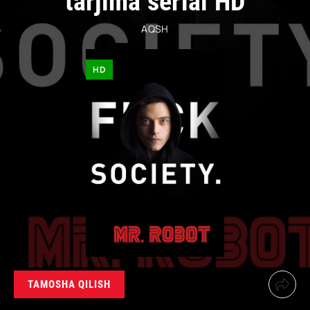
tarjima serial HD
AQSH
HD
TAMOSHA QILISH